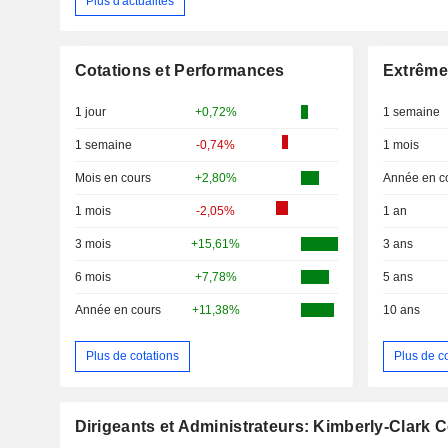
Plus d'actualités
Cotations et Performances
Extrême
1 jour
+0,72%
1 semaine
1 semaine
-0,74%
1 mois
Mois en cours
+2,80%
Année en c
1 mois
-2,05%
1 an
3 mois
+15,61%
3 ans
6 mois
+7,78%
5 ans
Année en cours
+11,38%
10 ans
Plus de cotations
Plus de c
Dirigeants et Administrateurs: Kimberly-Clark 