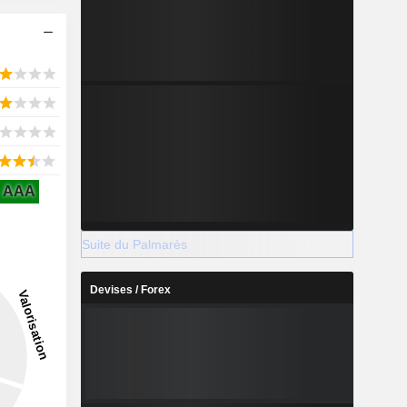
AAA
Suite du Palmarès
Devises / Forex