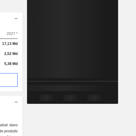
2027 *
17,13 Md
2,52 Md
5,38 Md
ialisé dans
 de produits