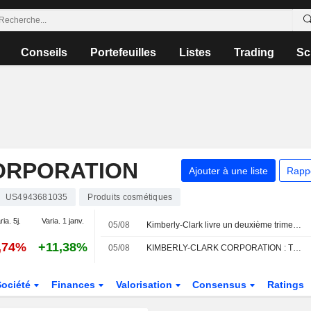
Conseils
Portefeuilles
Listes
Trading
Sc
ORPORATION
Ajouter à une liste
Rapp
US4943681035
Produits cosmétiques
ria. 5j.
Varia. 1 janv.
05/08
Kimberly-Clark livre un deuxième trimestre solide malgré des vents contraires sur les ventes, selon RBC
,74%
+11,38%
05/08
KIMBERLY-CLARK CORPORATION : TD Cowen maintient sa recommandation à l'achat
Société
Finances
Valorisation
Consensus
Ratings