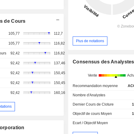
s de Cours
105,77
112,7
Plus de notations
105,77
116,82
ours
92,42
116,82
Consensus des Analyste
92,42
137,46
92,42
150,45
Vente
Ach
92,42
150,45
Recommandation moyenne
AC
92,42
160,16
Nombre d'Analystes
Dernier Cours de Cloture
1
otations
Objectif de cours Moyen
1
Ecart / Objectif Moyen
Corporation