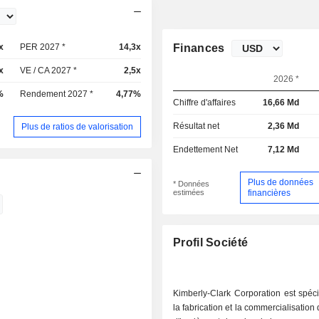
x
PER 2027 *
14,3x
Finances
x
VE / CA 2027 *
2,5x
2026 *
%
Rendement 2027 *
4,77%
Chiffre d'affaires
16,66 Md
Résultat net
2,36 Md
Plus de ratios de valorisation
Endettement Net
7,12 Md
Plus de données
* Données
estimées
financières
Profil Société
Kimberly-Clark Corporation est spéc
la fabrication et la commercialisation