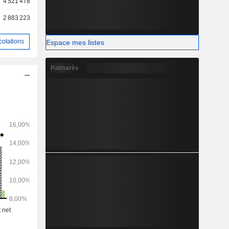
4 521 478
2 883 223
cotations
Espace mes listes
Palmarès