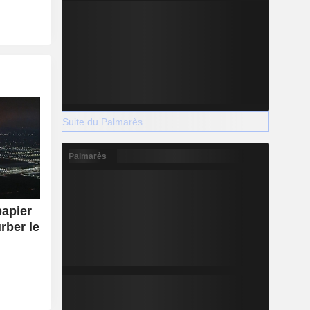
Suite du Palmarès
Palmarès
papier
rber le