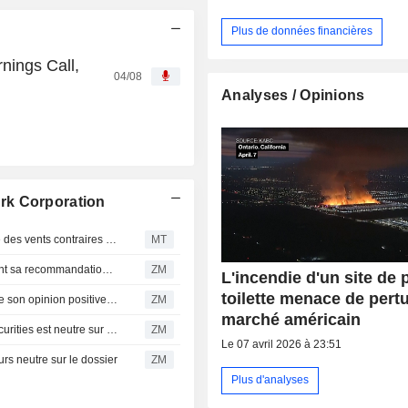
Plus de données financières
nings Call,
04/08
Analyses / Opinions
rk Corporation
Kimberly-Clark livre un deuxième trimestre solide malgré des vents contraires sur les ventes, selon RBC
MT
KIMBERLY-CLARK CORPORATION : TD Cowen maintient sa recommandation à l'achat
ZM
L'incendie d'un site de 
toilette menace de pertu
KIMBERLY-CLARK CORPORATION : BNP Paribas réitère son opinion positive sur le titre
ZM
marché américain
KIMBERLY-CLARK CORPORATION : Deutsche Bank Securities est neutre sur le titre
ZM
Le 07 avril 2026 à 23:51
 neutre sur le dossier
ZM
Plus d'analyses