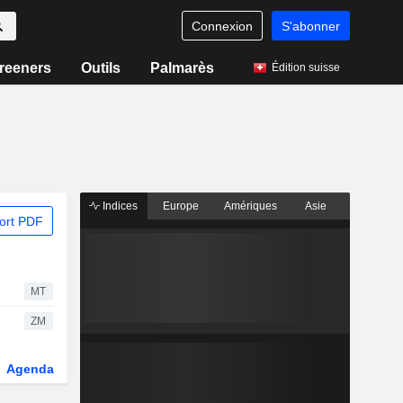
Connexion
S'abonner
reeners
Outils
Palmarès
Édition suisse
Indices
Europe
Amériques
Asie
ort PDF
MT
ZM
Agenda
Secteur
Dérivés
Fonds et ETFs