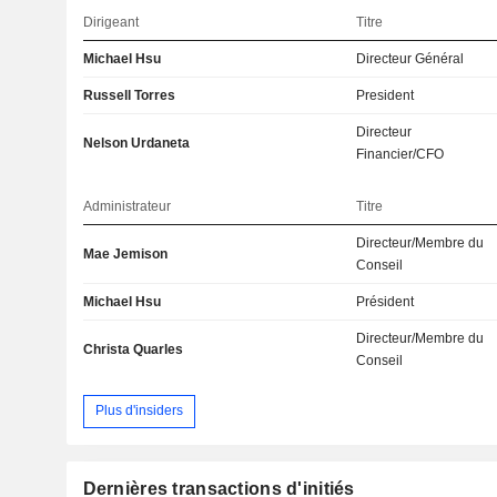
Dirigeant
Titre
Michael Hsu
Directeur Général
Russell Torres
President
Directeur
Nelson Urdaneta
Financier/CFO
Administrateur
Titre
Directeur/Membre du
Mae Jemison
Conseil
Michael Hsu
Président
Directeur/Membre du
Christa Quarles
Conseil
Plus d'insiders
Dernières transactions d'initiés