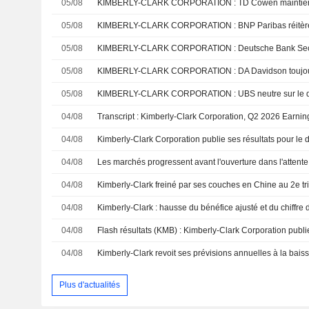
05/08
05/08
05/08
05/08
KIMBERLY-CLARK CORPORATION : DA Davidson toujours
05/08
KIMBERLY-CLARK CORPORATION : UBS neutre sur le d
04/08
Transcript : Kimberly-Clark Corporation, Q2 2026 Earnin
04/08
04/08
04/08
Kimberly-Clark freiné par ses couches en Chine au 2e tr
04/08
04/08
04/08
Plus d'actualités