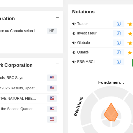
Notations
ration
Trader
Kleenex(R), une des marques les plus dignes de confiance au Canada selon l'Indice de confiance Gustavson envers les marques de 2020
NE
Investisseur
Globale
Qualité
ESG MSCI
rk Corporation
inds, RBC Says
Kimberly-Clark Announces Second Quarter and First Half 2026 Results, Updates 2026 Outlook; Makes significant strides in strategic transformation while sustaining strong business momentum
KIMBERLY-CLARK UNVEILS PROPRIETARY ALTERNATIVE NATURAL FIBER INNOVATION PROGRAM TO ADVANCE ITS 'BETTER CARE FOR A BETTER WORLD' COMMITMENT
Kimberly-Clark Corporation Reports Earnings Results for the Second Quarter and Six Months Ended June 30, 2026