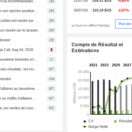
31/07/26
109.31 $US
-0,80%
KIMBERLY-CLARK CORPORATION : TD Cowen maintient sa recommandation à l'achat
ZM
30/07/26
110.19 $US
-2,67%
KIMBERLY-CLARK CORPORATION : BNP Paribas réitère son opinion positive sur le titre
ZM
KIMBERLY-CLARK CORPORATION : Deutsche Bank Securities est neutre sur le titre
ZM
Plus de 
Cours en différé Nasdaq
 neutre sur le dossier
ZM
ossier
ZM
Compte de Résultat et
gs Call, Aug 04, 2026
Estimations
Kimberly-Clark Corporation publie ses résultats pour le deuxième trimestre et le premier semestre clos le 30 juin 2026
CI
Les marchés progressent avant l'ouverture dans l'attente des résultats ; les investisseurs pèsent les incertitudes sur un potentiel accord entre les États-Unis et l'Iran
MT
imestre
AW
Kimberly-Clark : hausse du bénéfice ajusté et du chiffre d'affaires au deuxième trimestre
MT
Flash résultats (KMB) : Kimberly-Clark Corporation publie un chiffre d'affaires de 4,19 milliards de dollars au deuxième trimestre, contre 4,22 milliards de dollars attendus par le consensus FactSet
MT
Kimberly-Clark revoit ses prévisions annuelles à la baisse, les ventes de couches pâtissant d'allégations sur la qualité en Chine
RE