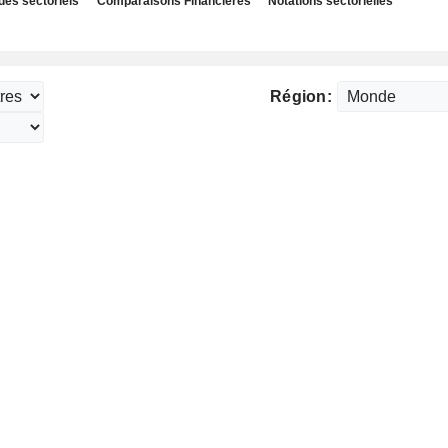
des sectoriels
Comparaisons Financières
Notations sectorielles
Région: