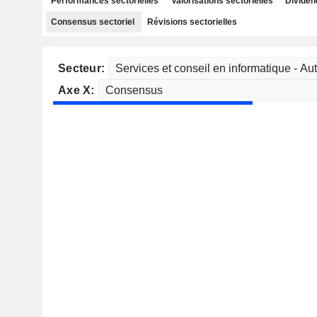
Performances sectorielles
Valorisations sectorielles
Dividen
Consensus sectoriel
Révisions sectorielles
Secteur:
Axe X: