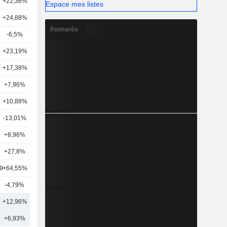
+22,36%
12
Espace mes listes
+24,88%
13
Palmarès
-6,5%
40
+23,19%
15
+17,38%
21
+7,96%
5
+10,88%
25
-13,01%
42
+8,96%
10
+27,8%
17
9
+64,55%
11
-4,79%
40
+12,96%
24
+6,93%
28