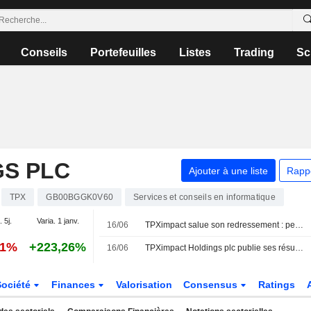
Conseils
Portefeuilles
Listes
Trading
Sc
GS PLC
Ajouter à une liste
Rapp
TPX
GB00BGGK0V60
Services et conseils en informatique
. 5j.
Varia. 1 janv.
16/06
TPXimpact salue son redressement : perte réduite et chiffre d'affaires en légère hausse
71%
+223,26%
16/06
TPXimpact Holdings plc publie ses résultats annuels pour l'exercice clos le 31 mars 2026
Société
Finances
Valorisation
Consensus
Ratings