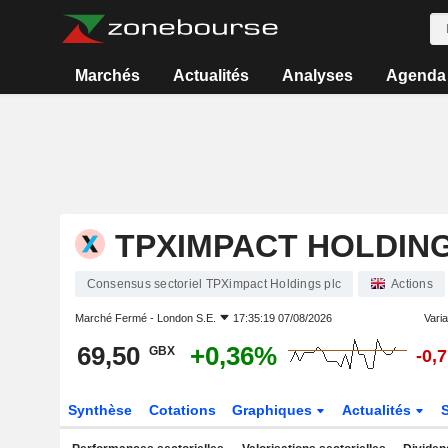
Marchés
Actualités
Analyses
Agenda
TPXIMPACT HOLDIN
Consensus sectoriel TPXimpact Holdings plc
Actions
Marché Fermé -
London S.E.
17:35:19 07/08/2026
Varia
69,50
+0,36%
GBX
-0,
Synthèse
Cotations
Graphiques
Actualités