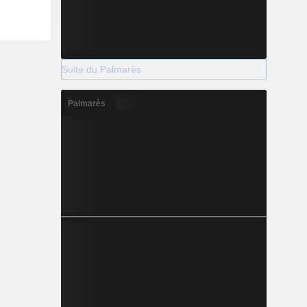
Suite du Palmarès
Palmarès