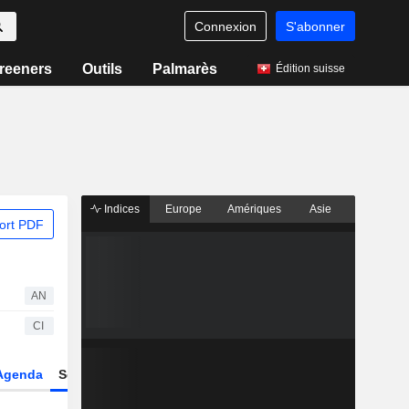
Connexion
S'abonner
reeners
Outils
Palmarès
Édition suisse
Indices
Europe
Amériques
Asie
ort PDF
AN
CI
Agenda
Secteur
Dérivés