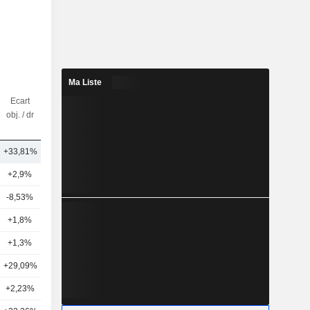
Ma Liste
Ecart
Nbr
obj. / dr
d'analystes
+33,81%
2
+2,9%
23
-8,53%
48
+1,8%
25
+1,3%
42
+29,09%
16
+2,23%
42