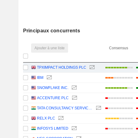
Principaux concurrents
Ajouter à une liste
Consensus
TPXIMPACT HOLDINGS PLC
IBM
SNOWFLAKE INC.
ACCENTURE PLC
TATA CONSULTANCY SERVICES LTD.
RELX PLC
INFOSYS LIMITED