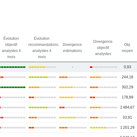
Évolution
Évolution
Divergence
objectif
recommandations
Divergence
Obj.
objectif
analystes 4
analystes 4
estimations
moyen
analystes
mois
mois
-
0,93
244,16
302,29
178,89
2 484,67
33,91
1 201,29