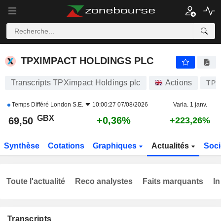
TPXIMPACT HOLDINGS PLC
69,50
p
+0,36%
TPXIMPACT HOLDINGS PLC
Transcripts TPXimpact Holdings plc
Actions
TPX
Temps Différé
London S.E.
10:00:27 07/08/2026
Varia. 1 janv.
GBX
+0,36%
69,50
+223,26%
Synthèse
Cotations
Graphiques
Actualités
Soci
Toute l'actualité
Reco analystes
Faits marquants
In
Transcripts