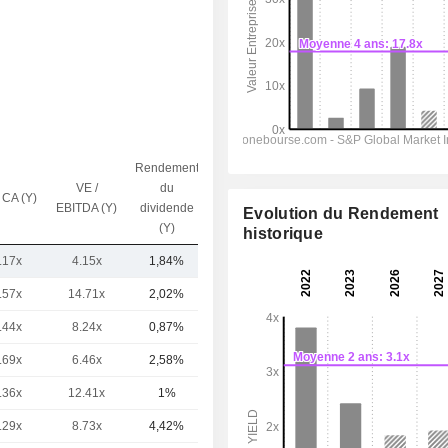
Rendement
VE /
du
 CA (Y)
Capi.($)
EBITDA (Y)
dividende
Evolution du Rendement
(Y)
historique
.17x
4.15x
1,84%
11,38 Md
.57x
14.71x
2,02%
161 Md
.44x
8.24x
0,87%
98,01 Md
.69x
6.46x
2,58%
62,11 Md
.36x
12.41x
1%
24,86 Md
.29x
8.73x
4,42%
20,92 Md