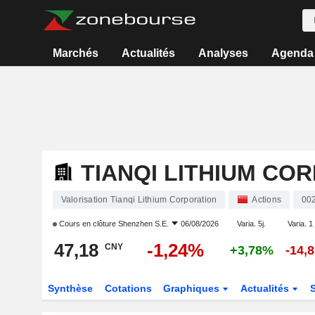
Marchés
Actualités
Analyses
Agenda
TIANQI LITHIUM CO
Valorisation Tianqi Lithium Corporation
Actions
00
Cours en clôture
Shenzhen S.E.
06/08/2026
Varia. 5j.
Varia. 1
47,18
-1,24%
CNY
+3,78%
-14,
Synthèse
Cotations
Graphiques
Actualités