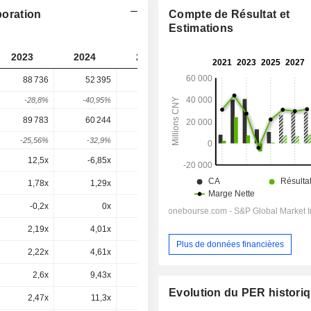
poration
Compte de Résultat et
Estimations
2023
2024
2025
2026
2027
88 736
52 395
89 231
76 811
-
-28,8%
-40,95%
70,31%
-13,92%
-
89 783
60 244
99 242
82 569
69 727
-25,56%
-32,9%
64,73%
-16,8%
-15,55%
12,5x
-6,85x
198x
11,2x
11,3x
1,78x
1,29x
2,15x
1,55x
1,39x
-0,2x
0x
-2x
0x
-10,94x
2,19x
4,01x
8,62x
2,95x
2,71x
Plus de données financières
2,22x
4,61x
9,59x
3,17x
2,46x
2,6x
9,43x
18,9x
4,15x
3,26x
Evolution du PER histori
2,47x
11,3x
24,7x
5,07x
4,24x