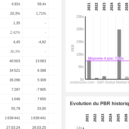
4,92x
58,4x
-160x
7,55x
4,52x
20,3%
1,71%
-0,63%
13,2%
22,1%
1,35
-
-
0,867
0,9049
2,42%
-
-
1,84%
1,92%
4,45
-4,82
0,28
4,213
4,169
30,3%
-
-
20,6%
21,7%
40 503
13 063
10 346
26 074
28 375
34 521
6 388
5 252
19 893
21 412
36 296
5 309
4 017
16 286
16 432
7 297
-7 905
462,6
7 031
6 697
1 046
7 850
10 011
5 759
-7 084
Evolution du PBR histori
55,79
33,00
55,38
47,18
47,18
1 639 441
1 639 441
1 639 415
1 711 438
-
27.03.24
26.03.25
27.03.26
-
-