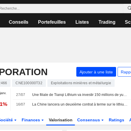
Conseils
Portefeuilles
Listes
Trading
Sc
RPORATION
Ajouter à une liste
Rapp
2466
CNE100000T32
Exploitations minières et métallurgie
 janv.
27/07
Une filiale de Tianqi Lithium va investir 150 millions de yuans dans Sunwoda Mobility
81%
16/07
La Chine lancera un deuxième contrat à terme sur le lithium cette année pour accroître son pouvoir de fixation des prix, selon des sources
Société
Finances
Valorisation
Consensus
Ratings