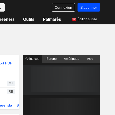
Connexion
S'abonner
reeners
Outils
Palmarès
Édition suisse
Indices
Europe
Amériques
Asie
ort PDF
MT
RE
Agenda
Secteur
Fonds et ETFs