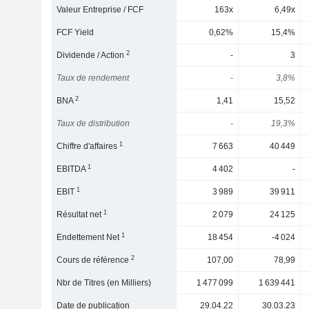
Valeur Entreprise / FCF
163x
6,49x
FCF Yield
0,62%
15,4%
2
Dividende / Action
-
3
Taux de rendement
-
3,8%
2
BNA
1,41
15,52
Taux de distribution
-
19,3%
1
Chiffre d'affaires
7 663
40 449
1
EBITDA
4 402
-
1
EBIT
3 989
39 911
1
Résultat net
2 079
24 125
1
Endettement Net
18 454
-4 024
2
Cours de référence
107,00
78,99
Nbr de Titres (en Milliers)
1 477 099
1 639 441
Date de publication
29.04.22
30.03.23