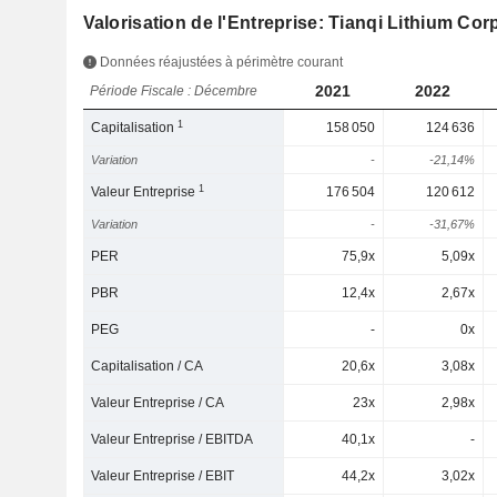
Valorisation de l'Entreprise: Tianqi Lithium Cor
Données réajustées à périmètre courant
2021
2022
Période Fiscale : Décembre
1
Capitalisation
158 050
124 636
Variation
-
-21,14%
1
Valeur Entreprise
176 504
120 612
Variation
-
-31,67%
PER
75,9x
5,09x
PBR
12,4x
2,67x
PEG
-
0x
Capitalisation / CA
20,6x
3,08x
Valeur Entreprise / CA
23x
2,98x
Valeur Entreprise / EBITDA
40,1x
-
Valeur Entreprise / EBIT
44,2x
3,02x