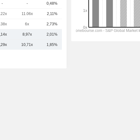
-
-
0,48%
21,09 Md
.22x
11.06x
2,11%
17,69 Md
.38x
6x
2,73%
15,18 Md
,14x
8,97x
2,01%
48,03 Md
,29x
10,71x
1,85%