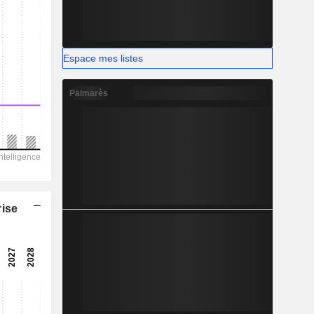
Espace mes listes
Palmarès
rise