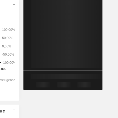
2028
-
-
55 665
-20,17%
10,6x
1,22x
1,55x
2,66x
1,93x
2,6x
que
3,1x