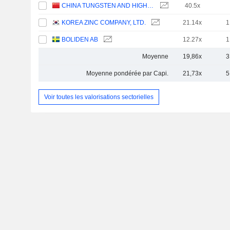
CHINA TUNGSTEN AND HIGHTECH MATERIALS CO.,LTD
40.5x
KOREA ZINC COMPANY, LTD.
21.14x
1
BOLIDEN AB
12.27x
1
Moyenne
19,86x
3
Moyenne pondérée par Capi.
21,73x
5
Voir toutes les valorisations sectorielles