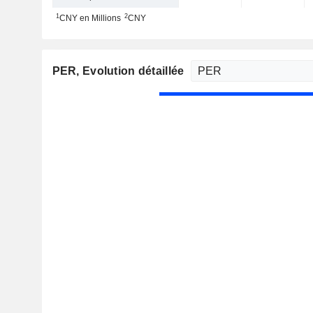
1
2
CNY en Millions
CNY
PER
, Evolution détaillée