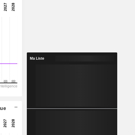
3,76x
26,6%
0,9317
1,97%
4,455
20,9%
Ma Liste
28 836
21 388
17 979
8 103
-21 145
que
47,18
-
-