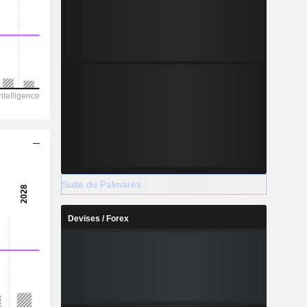
Suite du Palmarès
Devises / Forex