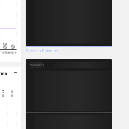
Suite du Palmarès
Palmarès
rise