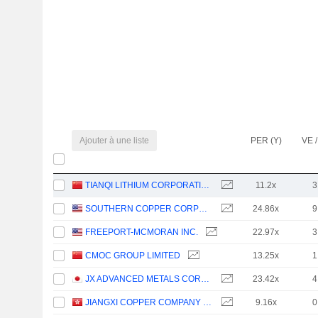
Ajouter à une liste
PER (Y)
VE /
TIANQI LITHIUM CORPORATION
11.2x
3
SOUTHERN COPPER CORPORATION
24.86x
9
FREEPORT-MCMORAN INC.
22.97x
3
CMOC GROUP LIMITED
13.25x
1
JX ADVANCED METALS CORPORATION
23.42x
4
JIANGXI COPPER COMPANY LIMITED
9.16x
0