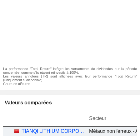
La performance "Total Return" intègre les versements de dividendes sur la période
concernée, comme s'ils étaient réinvestis à 100%.
Les valeurs annotées (TR) sont affichées avec leur performance "Total Return"
(uniquement si disponible)
Cours en clôtures
Valeurs comparées
Secteur
TIANQI LITHIUM CORPORATION
Métaux non ferreux - A