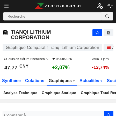
TIANQI LITHIUM CORPORATION
47,77
¥
+2,07%
TIANQI LITHIUM
CORPORATION
Graphique Comparatif Tianqi Lithium Corporation
A
Cours en clôture
Shenzhen S.E.
05/08/2026
Varia. 1 janv.
CNY
+2,07%
47,77
-13,74%
Synthèse
Cotations
Graphiques
Actualités
Soci
Analyse Technique
Graphique Statique
Graphique Total Re