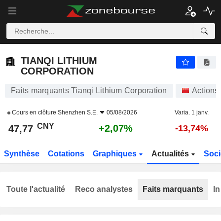
TIANQI LITHIUM CORPORATION
47,77
¥
+2,07%
TIANQI LITHIUM
CORPORATION
Faits marquants Tianqi Lithium Corporation
Actions
Cours en clôture
Shenzhen S.E.
05/08/2026
Varia. 1 janv.
CNY
+2,07%
47,77
-13,74%
Synthèse
Cotations
Graphiques
Actualités
Soci
Toute l'actualité
Reco analystes
Faits marquants
In