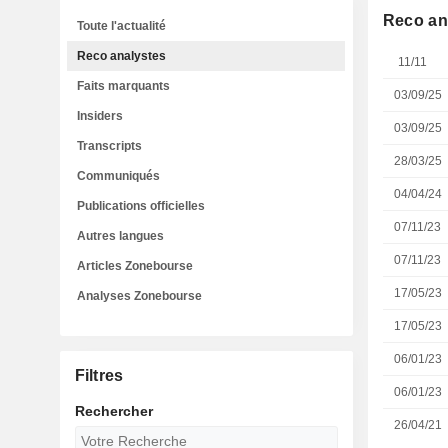
Reco an
Toute l'actualité
Reco analystes
11/11
Faits marquants
03/09/25
Insiders
03/09/25
Transcripts
28/03/25
Communiqués
04/04/24
Publications officielles
07/11/23
Autres langues
07/11/23
Articles Zonebourse
17/05/23
Analyses Zonebourse
17/05/23
06/01/23
Filtres
06/01/23
Rechercher
26/04/21