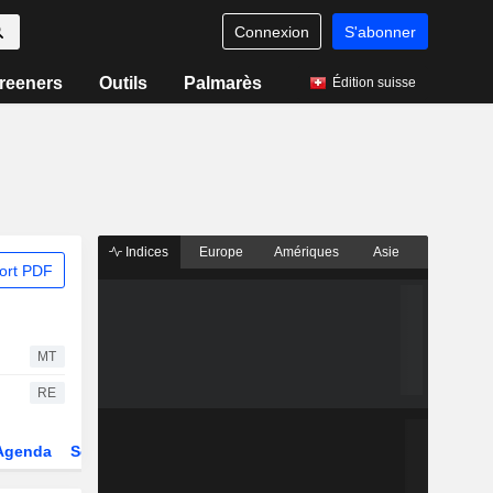
Connexion
S'abonner
reeners
Outils
Palmarès
Édition suisse
Indices
Europe
Amériques
Asie
ort PDF
MT
RE
Agenda
Secteur
Fonds et ETFs