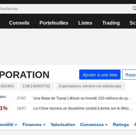
Conseils
Portefeuilles
Listes
Trading
Sc
RPORATION
Ajouter à une liste
Rapp
002466
CNE100000T32
Exploitations minières et métallurgie
 janv.
27/07
Une filiale de Tianqi Lithium va investir 150 millions de yuans dans Sunwoda Mobility
81%
16/07
La Chine lancera un deuxième contrat à terme sur le lithium cette année pour accroître son pouvoir de fixation des prix, selon des sources
Société
Finances
Valorisation
Consensus
Ratings