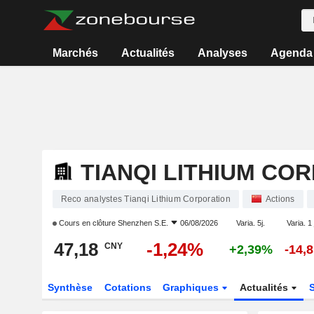
Marchés
Actualités
Analyses
Agenda
TIANQI LITHIUM CO
Reco analystes Tianqi Lithium Corporation
Actions
Cours en clôture
Shenzhen S.E.
06/08/2026
Varia. 5j.
Varia. 1
47,18
-1,24%
CNY
+2,39%
-14,
Synthèse
Cotations
Graphiques
Actualités