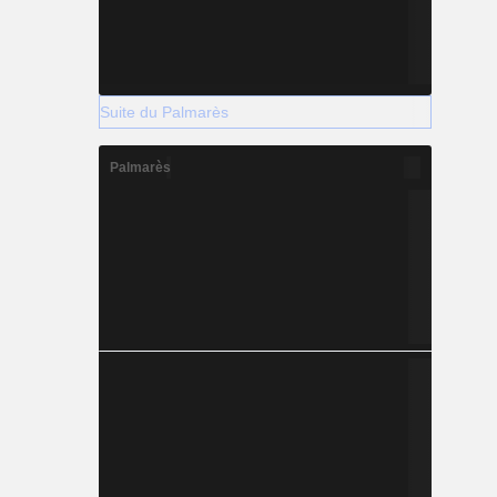
Suite du Palmarès
Palmarès