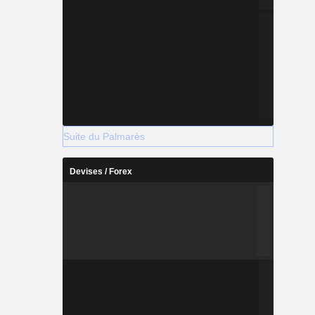
Suite du Palmarès
Devises / Forex