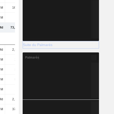
 M
16,21 M
13,63 M
20,47 M
 M
62 M
154 M
620 M
Md
73,23 Md
68,68 Md
72,11 Md
Suite du Palmarès
Md
2,52 Md
1,6 Md
1,44 Md
Palmarès
 M
235 M
247 M
274 M
 M
337 M
1,62 Md
1,3 Md
 M
599 M
935 M
690 M
 M
154 M
164 M
188 M
Md
2,36 Md
203 M
118 M
 M
37,45 M
11,99 M
13,73 M