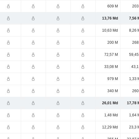
609 M
203
13,76 Md
7,56 
10,63 Md
8,26 
200 M
268
72,57 M
59,45
33,08 M
43,1
979 M
1,33 
340 M
260
26,01 Md
17,78 
1,48 Md
1,64 
12,29 Md
23,3 