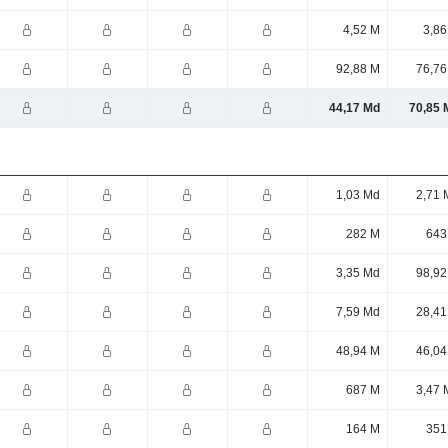
4,52 M
3,86
92,88 M
76,76
44,17 Md
70,85 
1,03 Md
2,71 
282 M
643
3,35 Md
98,92
7,59 Md
28,41
48,94 M
46,04
687 M
3,47 
164 M
351