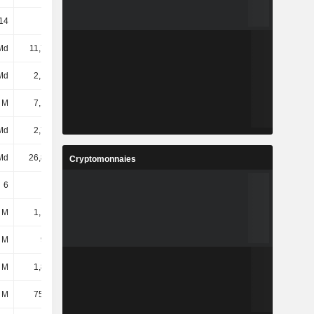
14
28,83
22,68
21,8
Md
11,76 Md
14,92 Md
15,33 Md
Md
2,15 Md
8,5 Md
9,62 Md
 M
7,14 Md
8,93 Md
11,79 Md
Md
2,72 Md
7,29 Md
9,53 Md
Md
26,87 Md
26,25 Md
26,19 Md
Cryptomonnaies
6
6
6
6
 M
1,13 Md
900 M
1,08 Md
 M
932 M
844 M
744 M
 M
1,82 Md
1,38 Md
739 M
 M
75,65 M
129 M
125 M