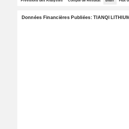
Prévisions des Analystes
Compte de Résultat
Bilan
Flux d
Données Financières Publiées: TIANQI LITH