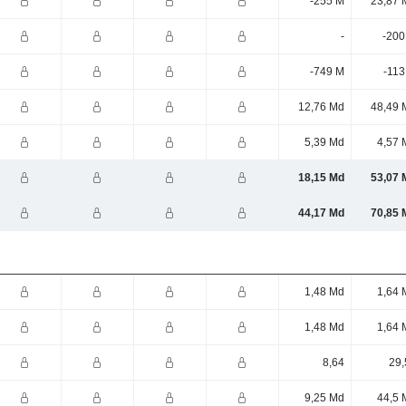
-255 M
23,87 
-
-200
-749 M
-113
12,76 Md
48,49 
5,39 Md
4,57 
18,15 Md
53,07 
44,17 Md
70,85 
1,48 Md
1,64 
1,48 Md
1,64 
8,64
29,
9,25 Md
44,5 