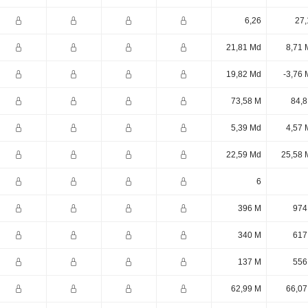
6,26
27,
21,81 Md
8,71 
19,82 Md
-3,76 
73,58 M
84,8
5,39 Md
4,57 
22,59 Md
25,58 
6
396 M
974
340 M
617
137 M
556
62,99 M
66,07