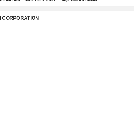
e Trésorerie
Ratios Financiers
Segments d'Activités
IUM CORPORATION