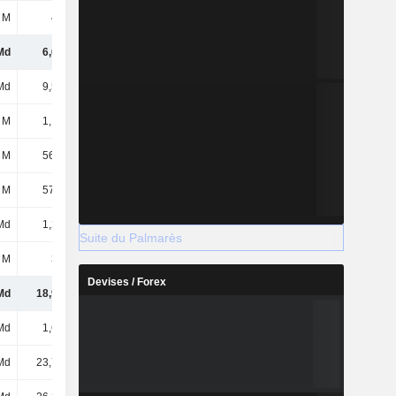
 M
415 M
260 M
251 M
Md
6,66 Md
5,04 Md
4,27 Md
Md
9,54 Md
11,2 Md
12,22 Md
 M
1,12 Md
1 Md
936 M
 M
56,34 M
56,08 M
71,73 M
 M
57,34 M
54,24 M
58,35 M
Md
1,23 Md
1,52 Md
2,12 Md
Suite du Palmarès
 M
324 M
621 M
551 M
Devises / Forex
Md
18,99 Md
19,5 Md
20,22 Md
Md
1,64 Md
1,64 Md
1,64 Md
Md
23,74 Md
23,77 Md
23,63 Md