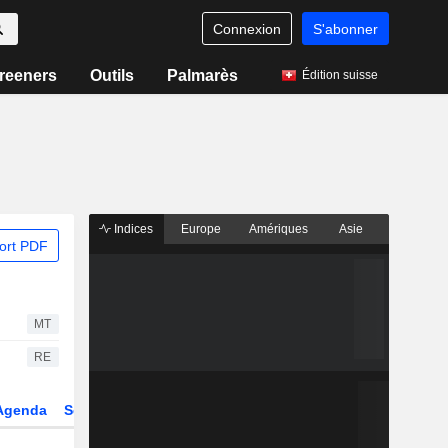
Connexion
S'abonner
reeners
Outils
Palmarès
Édition suisse
Indices
Europe
Amériques
Asie
ort PDF
MT
RE
Agenda
Secteur
Fonds et ETFs