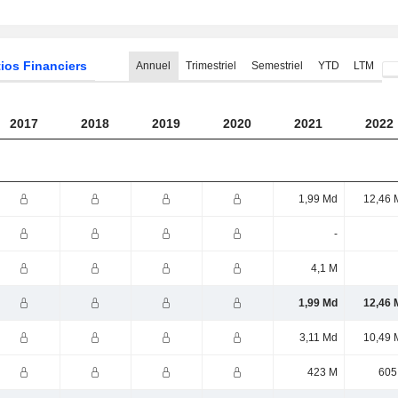
ios Financiers
Annuel
Trimestriel
Semestriel
YTD
LTM
2017
2018
2019
2020
2021
2022
1,99 Md
12,46 
-
4,1 M
1,99 Md
12,46 
3,11 Md
10,49 
423 M
605