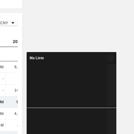
CNY
2023
2024
2025
Ma Liste
Md
9,59 Md
5,77 Md
4,38 Md
-
-
-
150 M
-
14,82 M
655 M
1,18 Md
Md
9,6 Md
6,42 Md
5,71 Md
Md
4,46 Md
2,27 Md
1,7 Md
 M
482 M
288 M
417 M