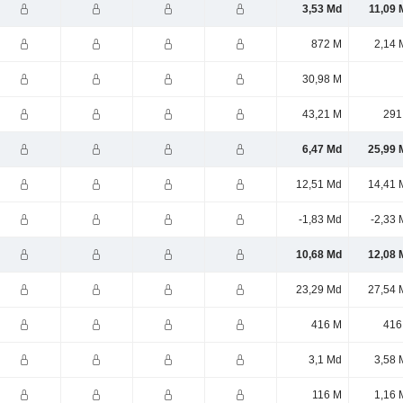
3,53 Md
11,09 
872 M
2,14 
30,98 M
43,21 M
291
6,47 Md
25,99 
12,51 Md
14,41 
-1,83 Md
-2,33 
10,68 Md
12,08 
23,29 Md
27,54 
416 M
416
3,1 Md
3,58 
116 M
1,16 