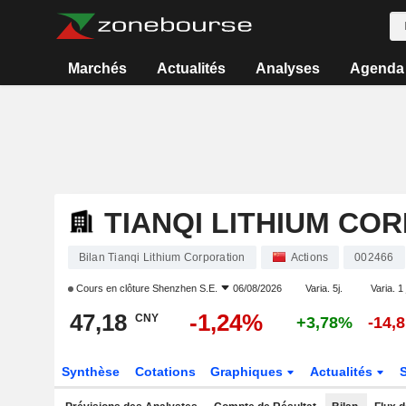
Marchés
Actualités
Analyses
Agenda
TIANQI LITHIUM CO
Bilan Tianqi Lithium Corporation
Actions
002466
Cours en clôture
Shenzhen S.E.
06/08/2026
Varia. 5j.
Varia. 1
47,18
-1,24%
CNY
+3,78%
-14,
Synthèse
Cotations
Graphiques
Actualités