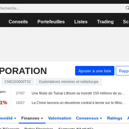
Conseils
Portefeuilles
Listes
Trading
Sc
RPORATION
Ajouter à une liste
Rapp
CNE100000T32
Exploitations minières et métallurgie
 janv.
27/07
Une filiale de Tianqi Lithium va investir 150 millions de yuans dans Sunwoda Mobility
81%
16/07
La Chine lancera un deuxième contrat à terme sur le lithium cette année pour accroître son pouvoir de fixation des prix, selon des sources
Société
Finances
Valorisation
Consensus
Ratings