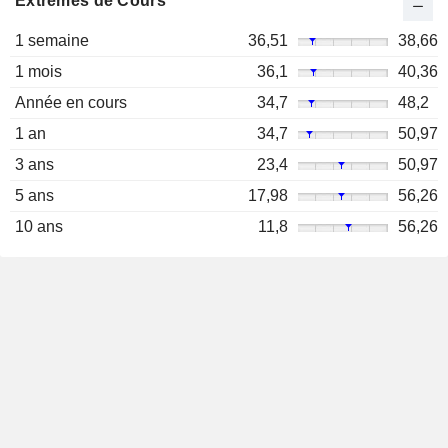
Extrêmes de Cours
1 semaine
36,51
38,66
1 mois
36,1
40,36
Année en cours
34,7
48,2
1 an
34,7
50,97
3 ans
23,4
50,97
5 ans
17,98
56,26
10 ans
11,8
56,26