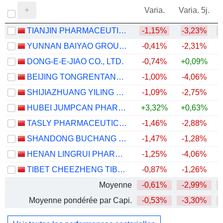
Varia.
Varia. 5j.
TIANJIN PHARMACEUTICAL DA REN TANG GROUP CORPORATION LIMITED
-1,15%
-3,23%
YUNNAN BAIYAO GROUP CO.,LTD
-0,41%
-2,31%
DONG-E-E-JIAO CO., LTD.
-0,74%
+0,09%
BEIJING TONGRENTANG CO., LTD
-1,00%
-4,06%
SHIJIAZHUANG YILING PHARMACEUTICAL CO., LTD.
-1,09%
-2,75%
HUBEI JUMPCAN PHARMACEUTICAL CO., LTD.
+3,32%
+0,63%
TASLY PHARMACEUTICAL GROUP CO., LTD
-1,46%
-2,88%
SHANDONG BUCHANG PHARMACEUTICALS CO., LTD.
-1,47%
-1,28%
HENAN LINGRUI PHARMACEUTICAL CO., LTD.
-1,25%
-4,06%
TIBET CHEEZHENG TIBETAN MEDICINE CO., LTD.
-0,87%
-1,26%
Moyenne
-0,61%
-2,99%
Moyenne pondérée par Capi.
-0,53%
-3,30%