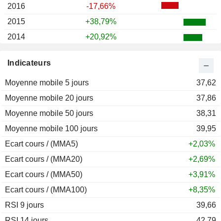
2016
-17,66%
2015
+38,79%
2014
+20,92%
2013
+19,06%
Indicateurs
2012
+13,37%
Moyenne mobile 5 jours
2011
-35,74%
37,62
Moyenne mobile 20 jours
2010
+34,72%
37,86
Moyenne mobile 50 jours
2009
+141,61%
38,31
Moyenne mobile 100 jours
2008
-20,60%
39,95
Ecart cours / (MMA5)
2007
+116,54%
+2,03%
Ecart cours / (MMA20)
2006
+4,42%
+2,69%
Ecart cours / (MMA50)
2005
-24,09%
+3,91%
Ecart cours / (MMA100)
2004
-18,00%
+8,35%
RSI 9 jours
2003
-36,00%
39,66
RSI 14 jours
2002
-26,38%
42,79