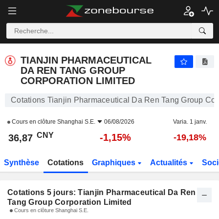
TIANJIN PHARMACEUTICAL DA REN TANG GROUP CORPORATION LIMITED
36,87
¥
TIANJIN PHARMACEUTICAL
DA REN TANG GROUP
CORPORATION LIMITED
Cotations Tianjin Pharmaceutical Da Ren Tang Group Cor
Cours en clôture
Shanghai S.E.
06/08/2026
Varia. 1 janv.
CNY
-1,15%
36,87
-19,18%
Synthèse
Cotations
Graphiques
Actualités
Soci
Cotations 5 jours: Tianjin Pharmaceutical Da Ren
Tang Group Corporation Limited
Cours en clôture Shanghai S.E.