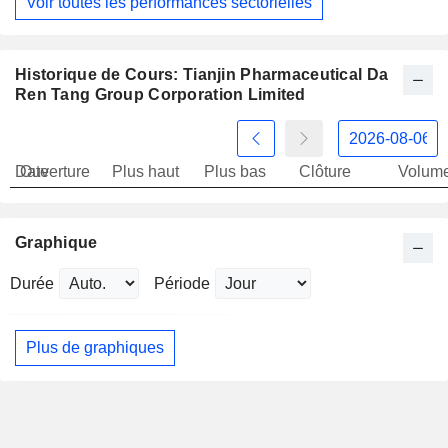
Voir toutes les performances sectorielles
Historique de Cours: Tianjin Pharmaceutical Da
Ren Tang Group Corporation Limited
Date
Ouverture
Plus haut
Plus bas
Clôture
Volum
Graphique
Durée
Période
Plus de graphiques