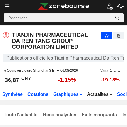
TIANJIN PHARMACEUTICAL DA REN TANG GROUP CORPORATION LIMITED
36,87
¥
-1,15%
TIANJIN PHARMACEUTICAL
DA REN TANG GROUP
CORPORATION LIMITED
Publications officielles Tianjin Pharmaceutical Da Ren T
Cours en clôture
Shanghai S.E.
06/08/2026
Varia. 1 janv.
CNY
-1,15%
36,87
-19,18%
Synthèse
Cotations
Graphiques
Actualités
Soci
Toute l'actualité
Reco analystes
Faits marquants
In