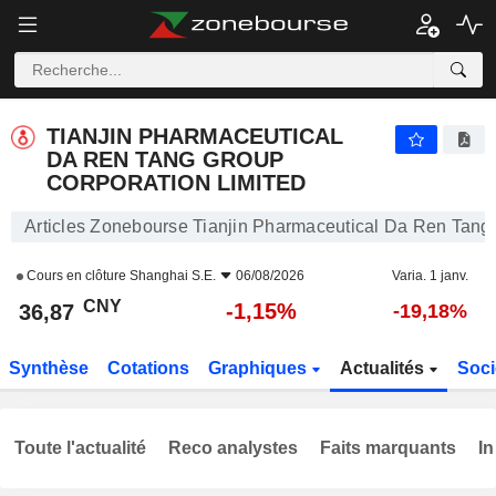
TIANJIN PHARMACEUTICAL DA REN TANG GROUP CORPORATION LIMITED
36,87
¥
-1,15%
TIANJIN PHARMACEUTICAL
DA REN TANG GROUP
CORPORATION LIMITED
Articles Zonebourse Tianjin Pharmaceutical Da Ren Tang
Cours en clôture
Shanghai S.E.
06/08/2026
Varia. 1 janv.
CNY
-1,15%
36,87
-19,18%
Synthèse
Cotations
Graphiques
Actualités
Soci
Toute l'actualité
Reco analystes
Faits marquants
In