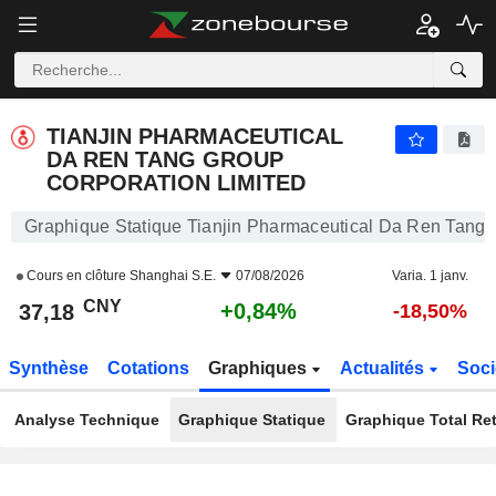
TIANJIN PHARMACEUTICAL DA REN TANG GROUP CORPORATION LIMITED
37,18
¥
+0,84%
TIANJIN PHARMACEUTICAL
DA REN TANG GROUP
CORPORATION LIMITED
Graphique Statique Tianjin Pharmaceutical Da Ren Tang 
Cours en clôture
Shanghai S.E.
07/08/2026
Varia. 1 janv.
CNY
+0,84%
37,18
-18,50%
Synthèse
Cotations
Graphiques
Actualités
Soci
Analyse Technique
Graphique Statique
Graphique Total Re