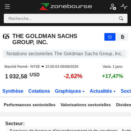
THE GOLDMAN SACHS GROUP, INC.
1 032,58
$
-2,62%
THE GOLDMAN SACHS
GROUP, INC.
Notations sectorielles The Goldman Sachs Group, Inc.
Marché Fermé -
NYSE
22:00:03 06/08/2026
Varia. 1 janv.
USD
-2,62%
1 032,58
+17,47%
Synthèse
Cotations
Graphiques
Actualités
Soci
Performances sectorielles
Valorisations sectorielles
Dividen
Secteur: