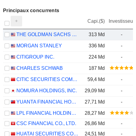
Principaux concurrents
Capi.($)
Investisseur
THE GOLDMAN SACHS GROUP, INC.
313 Md
-
MORGAN STANLEY
336 Md
-
CITIGROUP INC.
224 Md
-
CHARLES SCHWAB
187 Md
CITIC SECURITIES COMPANY LIMITED
59,4 Md
-
NOMURA HOLDINGS, INC.
29,09 Md
-
YUANTA FINANCIAL HOLDING CO., LTD.
27,71 Md
-
LPL FINANCIAL HOLDINGS INC.
28,27 Md
CSC FINANCIAL CO., LTD.
26,86 Md
-
HUATAI SECURITIES CO., LTD.
24,51 Md
-