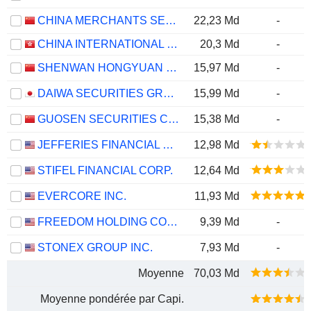
CHINA MERCHANTS SECURITIES CO., LTD.
22,23 Md
-
CHINA INTERNATIONAL CAPITAL CORPORATION LIMITED
20,3 Md
-
SHENWAN HONGYUAN GROUP CO., LTD.
15,97 Md
-
DAIWA SECURITIES GROUP INC.
15,99 Md
-
GUOSEN SECURITIES CO., LTD.
15,38 Md
-
JEFFERIES FINANCIAL GROUP INC.
12,98 Md
STIFEL FINANCIAL CORP.
12,64 Md
EVERCORE INC.
11,93 Md
FREEDOM HOLDING CORP.
9,39 Md
-
STONEX GROUP INC.
7,93 Md
-
Moyenne
70,03 Md
Moyenne pondérée par Capi.