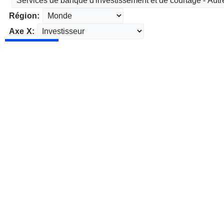
Région:
Axe X: