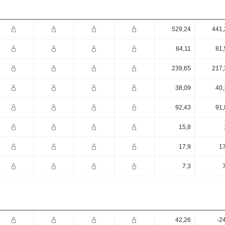
529,24
441,
84,11
81,
239,65
217,
38,09
40,
92,43
91,
15,8
17,9
17
7,3
42,26
-2