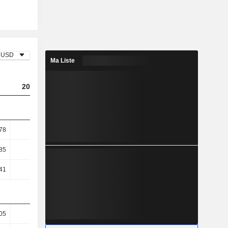
USD
Ma Liste
2023
2024
2025
78
0,55
0,86
0,99
85
7,24
11,91
13,86
41
7,4
12,57
14,86
05
83,16
83,29
82,88