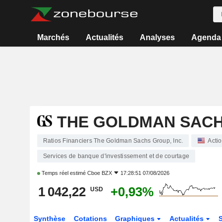
Marchés
Actualités
Analyses
Agenda
THE GOLDMAN SACHS
Ratios Financiers The Goldman Sachs Group, Inc.
Acti
Services de banque d'investissement et de courtage
Temps réel estimé
Cboe BZX
17:28:51 07/08/2026
1 042,22
+0,93%
USD
Synthèse
Cotations
Graphiques
Actualités