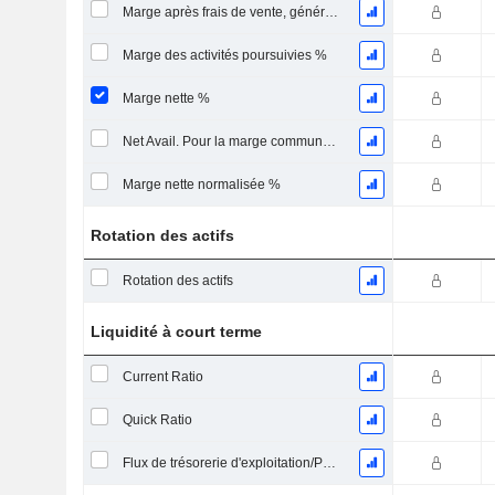
Marge après frais de vente, généraux et administratifs %
Marge des activités poursuivies %
Marge nette %
Net Avail. Pour la marge commune %
Marge nette normalisée %
Rotation des actifs
Rotation des actifs
Liquidité à court terme
Current Ratio
Quick Ratio
Flux de trésorerie d'exploitation/Passif à court terme