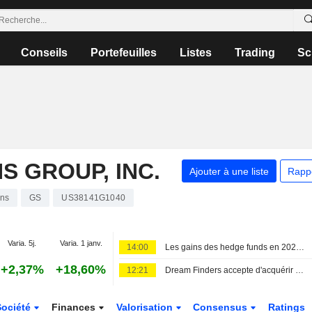
Conseils
Portefeuilles
Listes
Trading
Sc
 GROUP, INC.
Ajouter à une liste
Rapp
ons
GS
US38141G1040
Varia. 5j.
Varia. 1 janv.
14:00
Les gains des hedge funds en 2024 entamés par les valeurs technologiques en juillet, selon JPMorgan
+2,37%
+18,60%
12:21
Dream Finders accepte d'acquérir Beazer pour 2,2 milliards de dollars en numéraire
Société
Finances
Valorisation
Consensus
Ratings