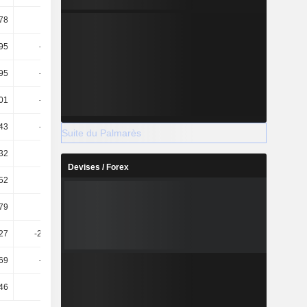
,78
0,21
15,53
13,3
,95
-24,38
67,64
20,31
,95
-24,38
67,64
20,31
,01
-10,75
44,99
18,41
,43
-23,93
77,31
26,59
Suite du Palmarès
32
-0,74
2,88
0,99
Devises / Forex
,52
13,86
2,09
7,96
79
0,52
3,48
0,97
27
-244,55
4,97
241,76
,69
-38,21
-9,72
-1,29
46
16,67
9,52
21,74