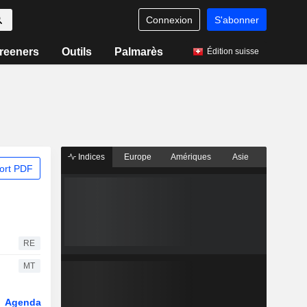
Connexion
S'abonner
reeners
Outils
Palmarès
Édition suisse
Indices
Europe
Amériques
Asie
ort PDF
RE
MT
Agenda
Secteur
Dérivés
Fonds et ETFs