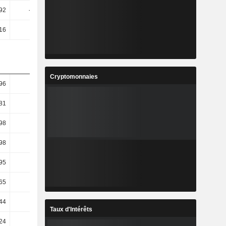
,92
-29,56
-25,31
-5,6
16
27,1
13,04
15,47
Cryptomonnaies
96
2,94
-4,01
9,98
81
1,49
-6,23
9,47
98
-3,44
-12,94
15,11
98
-3,44
-12,94
15,11
95
-8,16
-11,85
17,26
65
-2,6
-11,98
19,52
44
7,65
3,1
1,03
Taux d'Intérêts
24
12,17
4,61
7,86