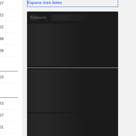
Espace mes listes
27
41,58
38,3
37,62
22
18,83
27,37
28,92
Palmarès
22
18,83
27,37
28,92
99
17,37
25,83
27,35
68
17,02
22,32
23,41
03
0,03
0,03
0,03
73
1,55
1,5
1,53
67
1,43
1,35
1,38
01
-0,01
-0,01
-0,04