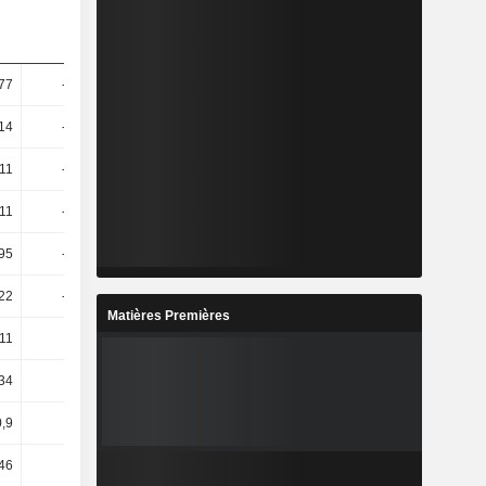
77
-12,43
8,09
14,6
14
-15,52
7,6
14,41
,11
-37,26
12,59
42,02
,11
-37,26
12,59
42,02
,95
-32,69
16,17
31,03
22
-37,98
16,14
49,82
Matières Premières
11
3,21
1,05
1,93
34
5,89
7,82
4,98
,9
2,14
1,99
2,22
,46
41,37
23,18
89,4