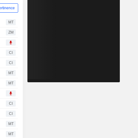
ertinence
MT
ZM
CI
CI
MT
MT
CI
CI
MT
MT