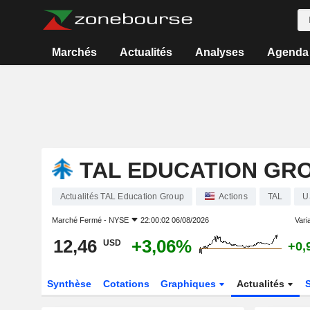
Marchés
Actualités
Analyses
Agenda
TAL EDUCATION GR
Actualités TAL Education Group
Actions
TAL
U
Marché Fermé -
NYSE
22:00:02 06/08/2026
Varia
12,46
+3,06%
USD
+0,
Synthèse
Cotations
Graphiques
Actualités