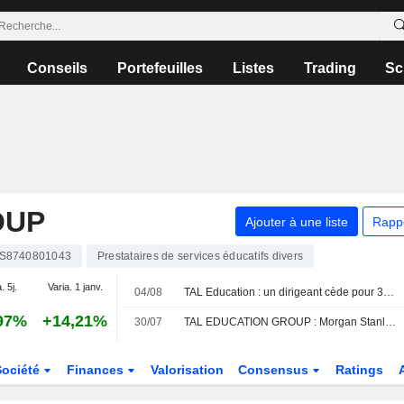
Conseils
Portefeuilles
Listes
Trading
Sc
OUP
Ajouter à une liste
Rapp
S8740801043
Prestataires de services éducatifs divers
. 5j.
Varia. 1 janv.
04/08
TAL Education : un dirigeant cède pour 368 430 $ d'actions, selon un document de la SEC
97%
+14,21%
30/07
TAL EDUCATION GROUP : Morgan Stanley favorable sur le dossier
Société
Finances
Valorisation
Consensus
Ratings