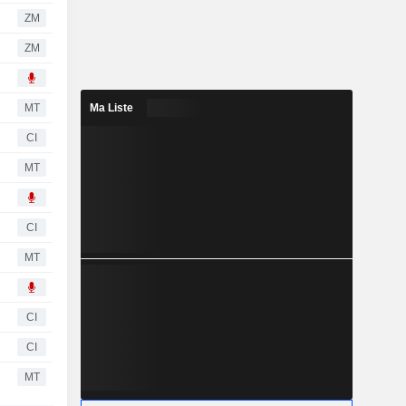
ZM
ZM
MT
Ma Liste
CI
MT
CI
MT
CI
CI
MT