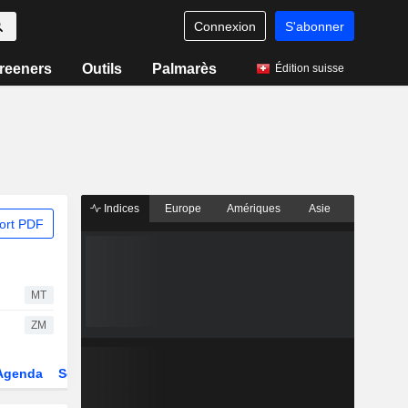
Connexion
S'abonner
reeners
Outils
Palmarès
Édition suisse
Indices
Europe
Amériques
Asie
ort PDF
MT
ZM
Agenda
Secteur
Dérivés
Fonds et ETFs