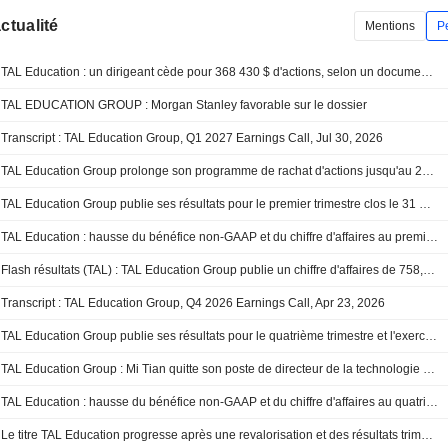
actualité
Mentions
P
TAL Education : un dirigeant cède pour 368 430 $ d'actions, selon un document de la SEC
TAL EDUCATION GROUP : Morgan Stanley favorable sur le dossier
Transcript : TAL Education Group, Q1 2027 Earnings Call, Jul 30, 2026
TAL Education Group prolonge son programme de rachat d'actions jusqu'au 28 juillet 2027
TAL Education Group publie ses résultats pour le premier trimestre clos le 31 mai 2026
TAL Education : hausse du bénéfice non-GAAP et du chiffre d'affaires au premier trimestre fiscal ; le titre grimpe en avant-bourse
Flash résultats (TAL) : TAL Education Group publie un chiffre d'affaires de 758,4 millions de dollars au premier trimestre, contre 719,4 millions de dollars attendus par le consensus FactSet
Transcript : TAL Education Group, Q4 2026 Earnings Call, Apr 23, 2026
TAL Education Group publie ses résultats pour le quatrième trimestre et l'exercice clos le 28 février 2026
TAL Education Group : Mi Tian quitte son poste de directeur de la technologie pour devenir vice-président senior à compter du 22 avril 2026
TAL Education : hausse du bénéfice non-GAAP et du chiffre d'affaires au quatrième trimestre fiscal
Le titre TAL Education progresse après une revalorisation et des résultats trimestriels supérieurs aux attentes