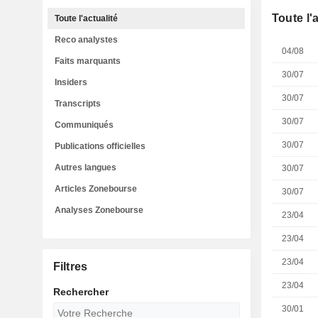
Toute l'
Toute l'actualité
Reco analystes
04/08
Faits marquants
30/07
Insiders
30/07
Transcripts
30/07
Communiqués
30/07
Publications officielles
Autres langues
30/07
Articles Zonebourse
30/07
Analyses Zonebourse
23/04
23/04
23/04
Filtres
23/04
Rechercher
30/01