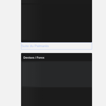
Suite du Palmarès
Devises / Forex