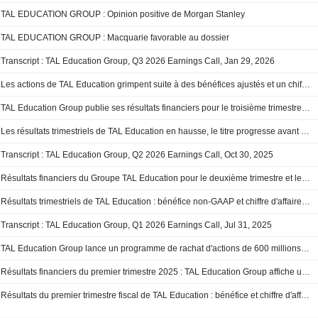
TAL EDUCATION GROUP : Opinion positive de Morgan Stanley
TAL EDUCATION GROUP : Macquarie favorable au dossier
Transcript : TAL Education Group, Q3 2026 Earnings Call, Jan 29, 2026
Les actions de TAL Education grimpent suite à des bénéfices ajustés et un chiffre d'affaires supérieurs aux attentes au troisième trimestre fiscal
TAL Education Group publie ses résultats financiers pour le troisième trimestre et les neuf premiers mois clos au 30 novembre 2025
Les résultats trimestriels de TAL Education en hausse, le titre progresse avant l'ouverture
Transcript : TAL Education Group, Q2 2026 Earnings Call, Oct 30, 2025
Résultats financiers du Groupe TAL Education pour le deuxième trimestre et le semestre clos au 31 août 2025
Résultats trimestriels de TAL Education : bénéfice non-GAAP et chiffre d'affaires en hausse, le titre progresse avant l'ouverture
Transcript : TAL Education Group, Q1 2026 Earnings Call, Jul 31, 2025
TAL Education Group lance un programme de rachat d'actions de 600 millions de dollars
Résultats financiers du premier trimestre 2025 : TAL Education Group affiche une forte progression
Résultats du premier trimestre fiscal de TAL Education : bénéfice et chiffre d'affaires en hausse, l'action progresse avant l'ouverture