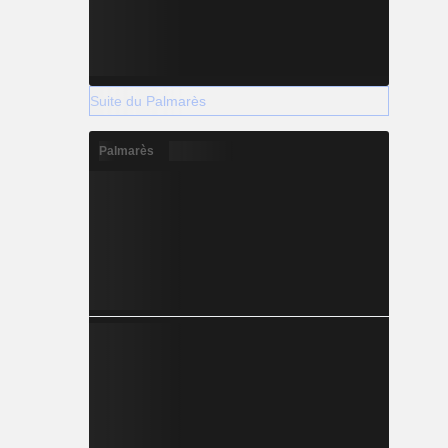
Suite du Palmarès
Palmarès