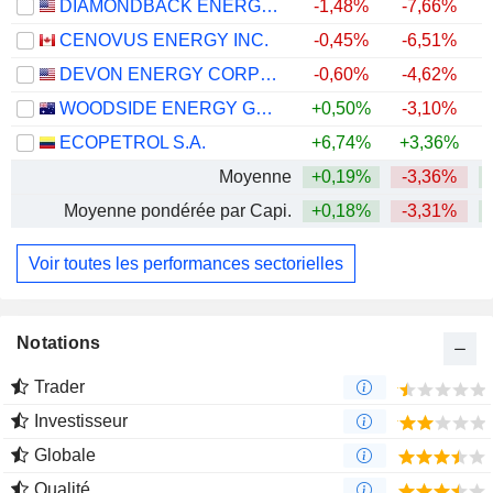
DIAMONDBACK ENERGY, INC.
-1,48%
-7,66%
+
CENOVUS ENERGY INC.
-0,45%
-6,51%
+
DEVON ENERGY CORPORATION
-0,60%
-4,62%
+
WOODSIDE ENERGY GROUP LTD
+0,50%
-3,10%
+
ECOPETROL S.A.
+6,74%
+3,36%
+
Moyenne
+0,19%
-3,36%
+
Moyenne pondérée par Capi.
+0,18%
-3,31%
+
Voir toutes les performances sectorielles
Notations
Trader
Investisseur
Globale
Qualité