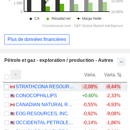
Plus de données financières
Pétrole et gaz - exploration / production - Autres
Varia.
Varia. 5j.
STRATHCONA RESOURCES LTD.
-2,08%
-8,44%
+
CONOCOPHILLIPS
+0,60%
-2,33%
+
CANADIAN NATURAL RESOURCES LIMITED
-0,55%
-4,93%
+
EOG RESOURCES, INC.
-0,92%
-9,08%
+
OCCIDENTAL PETROLEUM CORPORATION
-0,14%
-1,86%
+