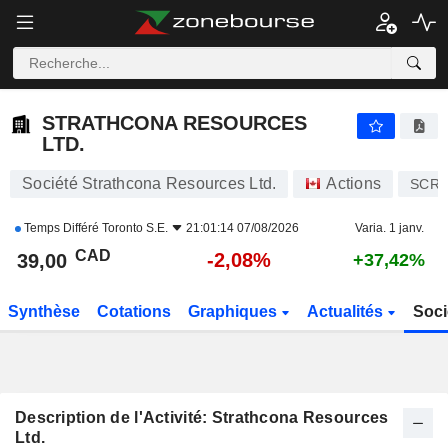
STRATHCONA RESOURCES LTD.
39,00
$
-2,08%
STRATHCONA RESOURCES
LTD.
Société Strathcona Resources Ltd.
Actions
SCR
Temps Différé
Toronto S.E.
21:01:14 07/08/2026
Varia. 1 janv.
CAD
-2,08%
39,00
+37,42%
Synthèse
Cotations
Graphiques
Actualités
Soci
Description de l'Activité: Strathcona Resources
Ltd.