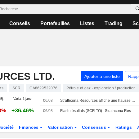
Conseils
Portefeuilles
Listes
Trading
Sc
RCES LTD.
Ajouter à une liste
Rapp
ns
SCR
CA8629522076
Pétrole et gaz - exploration / production
5j.
Varia. 1 janv.
06/08
Strathcona Resources affiche une hausse de son résultat opérationnel et de son chiffre d'affaires au deuxième trimestre
08%
+36,46%
06/08
Flash résultats (SCR.TO) : Strathcona Resources publie un chiffre d'affaires de 1,486 milliard de dollars canadiens pour ses ventes de pétrole et de gaz naturel au T2
Société
Finances
Valorisation
Consensus
Ratings