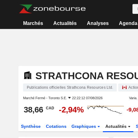
Marchés
Actualités
Analyses
Agenda
STRATHCONA RESOU
Publications officielles Strathcona Resources Ltd.
Actio
Marché Fermé -
Toronto S.E.
22:22:12 07/08/2026
Varia. 
38,66
-2,94%
CAD
-9,
Synthèse
Cotations
Graphiques
Actualités