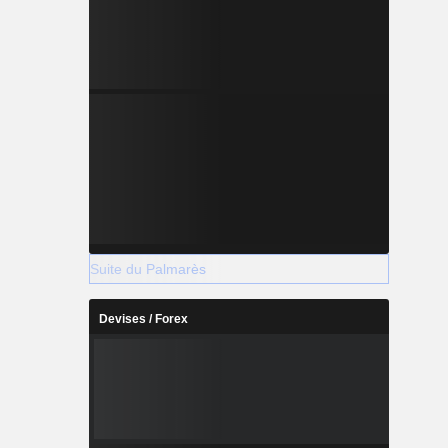
Suite du Palmarès
Devises / Forex