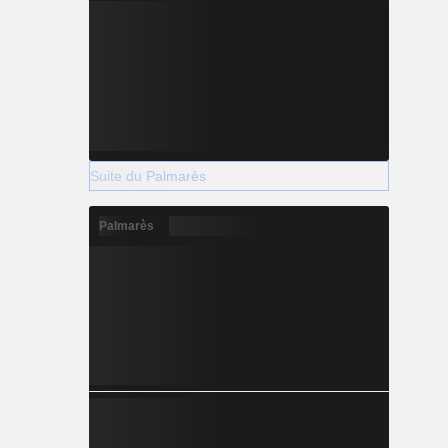
Suite du Palmarès
Palmarès