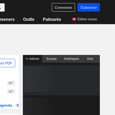
Connexion
S'abonner
reeners
Outils
Palmarès
Édition suisse
Indices
Europe
Amériques
Asie
ort PDF
MT
MT
Agenda
Secteur
Dérivés