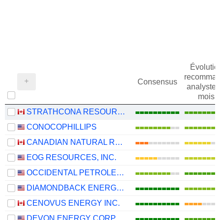
Évolutio
recomman
Consensus
analystes
mois
STRATHCONA RESOURCES LTD.
CONOCOPHILLIPS
CANADIAN NATURAL RESOURCES LIMITED
EOG RESOURCES, INC.
OCCIDENTAL PETROLEUM CORPORATION
DIAMONDBACK ENERGY, INC.
CENOVUS ENERGY INC.
DEVON ENERGY CORPORATION