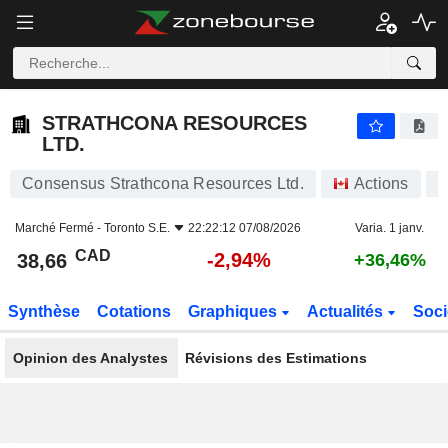
STRATHCONA RESOURCES LTD.
38,66
$
-2,94%
STRATHCONA RESOURCES
LTD.
Consensus Strathcona Resources Ltd.
Actions
S
Marché Fermé -
Toronto S.E.
22:22:12 07/08/2026
Varia. 1 janv.
CAD
-2,94%
38,66
+36,46%
Synthèse
Cotations
Graphiques
Actualités
Soci
Opinion des Analystes
Révisions des Estimations