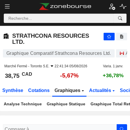
STRATHCONA RESOURCES LTD.
38,75
$
-5,67%
STRATHCONA RESOURCES
LTD.
Graphique Comparatif Strathcona Resources Ltd.
A
Marché Fermé -
Toronto S.E.
22:41:34 05/08/2026
Varia. 1 janv.
CAD
-5,67%
38,75
+36,78%
Synthèse
Cotations
Graphiques
Actualités
Soci
Analyse Technique
Graphique Statique
Graphique Total Re