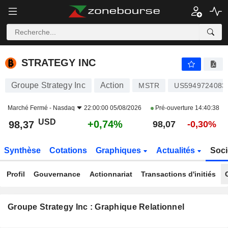
STRATEGY INC
98,37
$
+0,74%
STRATEGY INC
Groupe Strategy Inc
Action
MSTR
US5949724083
Marché Fermé -
Nasdaq
22:00:00 05/08/2026
Pré-ouverture
14:40:38
USD
+0,74%
98,37
98,07
-0,30%
Synthèse
Cotations
Graphiques
Actualités
Soci
Profil
Gouvernance
Actionnariat
Transactions d'initiés
Groupe Strategy Inc : Graphique Relationnel