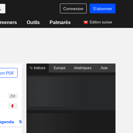
Connexion
S'abonner
reeners
Outils
Palmarès
Édition suisse
Indices
Europe
Amériques
Asie
ort PDF
ZM
Agenda
Secteur
Dérivés
Fonds et ETFs