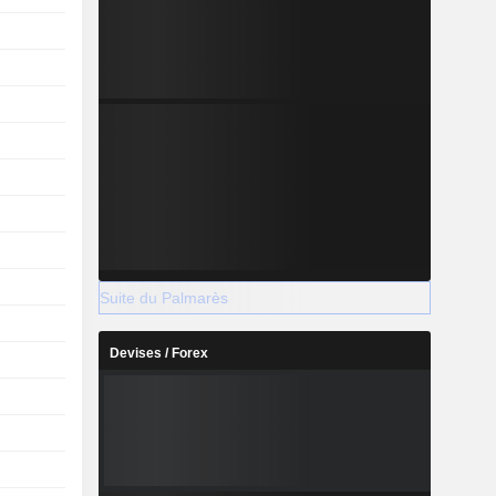
Suite du Palmarès
Devises / Forex