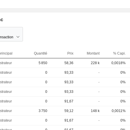
nc
ansaction
rincipal
Quantité
Prix
Montant
% Capi.
strateur
5 850
58,36
228 k
0,0018%
strateur
0
93,33
-
0%
strateur
0
93,33
-
0%
strateur
0
93,33
-
0%
strateur
0
91,67
-
0%
strateur
3 750
59,12
148 k
0,0011%
strateur
0
91,67
-
0%