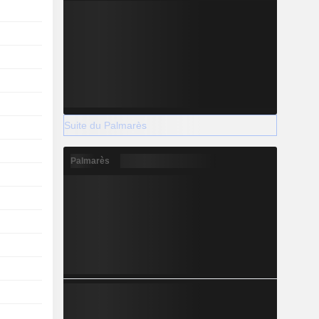
Suite du Palmarès
Palmarès