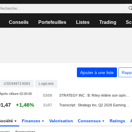
Conseils
Portefeuilles
Listes
Trading
Sc
Ajouter à une liste
Rapp
US5949724083
Logiciels
Après clôture
02:00:00
03/08
STRATEGY INC : B. Riley réitère son opinion positive sur le titre
1,47
+1,46%
31/07
Transcript : Strategy Inc, Q2 2026 Earnings Call, Jul 30, 2026
Société
Finances
Valorisation
Consensus
Ratings