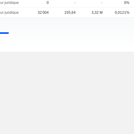
ur juridique
0
-
-
0%
ur juridique
32 004
155,64
3,32 M
0,0121%