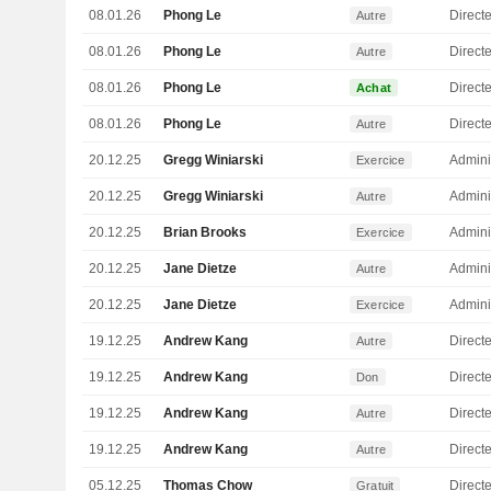
08.01.26
Phong Le
Direct
Autre
08.01.26
Phong Le
Direct
Autre
08.01.26
Phong Le
Direct
Achat
08.01.26
Phong Le
Direct
Autre
20.12.25
Gregg Winiarski
Admini
Exercice
20.12.25
Gregg Winiarski
Admini
Autre
20.12.25
Brian Brooks
Admini
Exercice
20.12.25
Jane Dietze
Admini
Autre
20.12.25
Jane Dietze
Admini
Exercice
19.12.25
Andrew Kang
Directe
Autre
19.12.25
Andrew Kang
Directe
Don
19.12.25
Andrew Kang
Directe
Autre
19.12.25
Andrew Kang
Directe
Autre
05.12.25
Thomas Chow
Directe
Gratuit