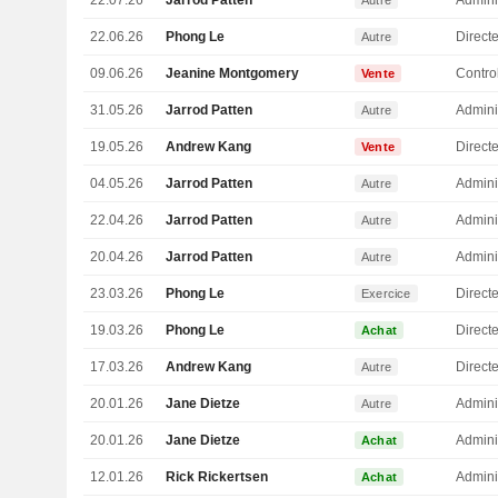
22.07.26
Jarrod Patten
Admini
Autre
22.06.26
Phong Le
Direct
Autre
09.06.26
Jeanine Montgomery
Vente
31.05.26
Jarrod Patten
Admini
Autre
19.05.26
Andrew Kang
Directe
Vente
04.05.26
Jarrod Patten
Admini
Autre
22.04.26
Jarrod Patten
Admini
Autre
20.04.26
Jarrod Patten
Admini
Autre
23.03.26
Phong Le
Direct
Exercice
19.03.26
Phong Le
Direct
Achat
17.03.26
Andrew Kang
Directe
Autre
20.01.26
Jane Dietze
Admini
Autre
20.01.26
Jane Dietze
Admini
Achat
12.01.26
Rick Rickertsen
Admini
Achat