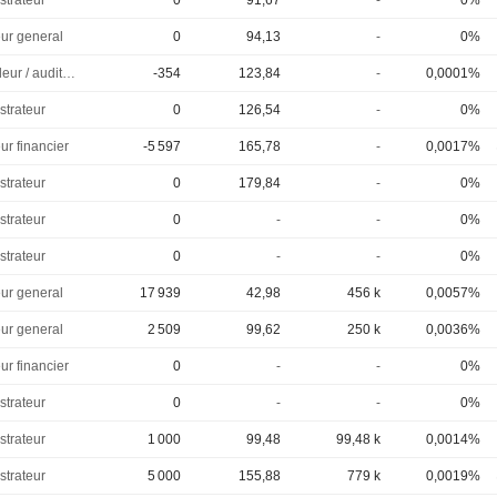
strateur
0
91,67
-
0%
eur general
0
94,13
-
0%
Controleur / auditeur
-354
123,84
-
0,0001%
strateur
0
126,54
-
0%
ur financier
-5 597
165,78
-
0,0017%
strateur
0
179,84
-
0%
strateur
0
-
-
0%
strateur
0
-
-
0%
eur general
17 939
42,98
456 k
0,0057%
eur general
2 509
99,62
250 k
0,0036%
ur financier
0
-
-
0%
strateur
0
-
-
0%
strateur
1 000
99,48
99,48 k
0,0014%
strateur
5 000
155,88
779 k
0,0019%