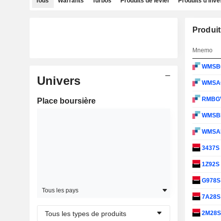
Tous
Warrants
Turbos
Produits de levier
Produits d'inv
Produit
Mnemo
WMSB
Univers
WMSA
RMBG
Place boursière
WMSB
WMSA
3437S
1Z92S
G978
Tous les pays
7A28
Tous les types de produits
2M28