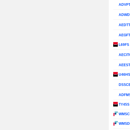
ADVP
ADWD
AEDT
AEGF
L69FS
AECIT
AEES
U46H
DSSC
ADFM
TY45
WMSC
WMSD