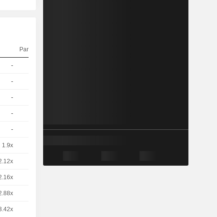
Parité
Cours
-
1
-
CHF
-
1
-
CHF
-
1
-
CHF
-
1
-
CHF
-
1
-
CHF
1.9x
4
-
EUR
2.12x
4
-
EUR
2.16x
4
-
EUR
2.88x
4
-
EUR
3.42x
4
-
EUR