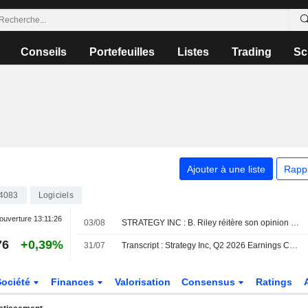
Conseils
Portefeuilles
Listes
Trading
Sc
Ajouter à une liste
Rapp
4083
Logiciels
ouverture
13:11:26
03/08
STRATEGY INC : B. Riley réitère son opinion positive sur le titre
76
+0,39%
31/07
Transcript : Strategy Inc, Q2 2026 Earnings Call, Jul 30, 2026
Société
Finances
Valorisation
Consensus
Ratings