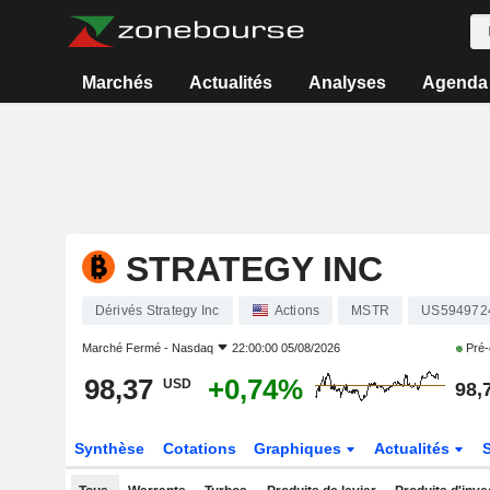
Marchés
Actualités
Analyses
Agenda
STRATEGY INC
Dérivés Strategy Inc
Actions
MSTR
US594972
Marché Fermé -
Nasdaq
22:00:00 05/08/2026
Pré-
98,37
+0,74%
USD
98,
Synthèse
Cotations
Graphiques
Actualités