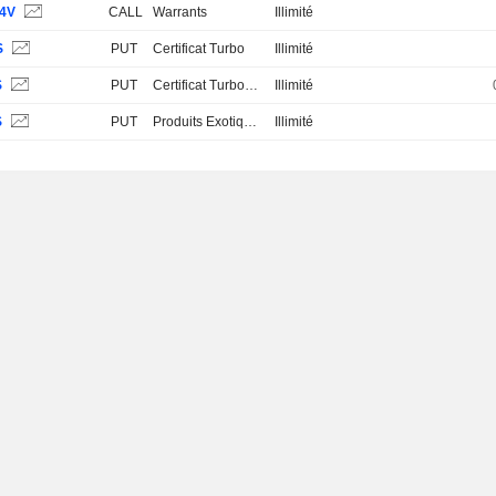
4V
CALL
Warrants
Illimité
S
PUT
Certificat Turbo
Illimité
S
PUT
Certificat Turbo Stop Loss
Illimité
S
PUT
Produits Exotiques
Illimité