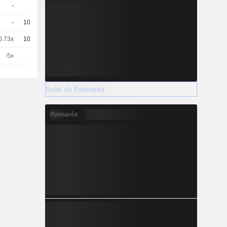
-
1
-
CHF
-
100
-
EUR
0.73x
100
-
EUR
-5x
1
-
EUR
Suite du Palmarès
Palmarès