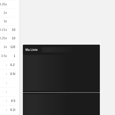
4.35x
4
-
EUR
2x
1
-
EUR
3x
1
-
EUR
0.21x
100
-
EUR
0.25x
100
-
EUR
2x
128.609
0,3265
EUR
Ma Liste
3.5x
10
2,396
EUR
-
0.273
-
USD
-
0.582
-
CHF
-
1
-
CHF
-
1
-
CHF
-
0.59
-
CHF
-
0.289
-
CHF