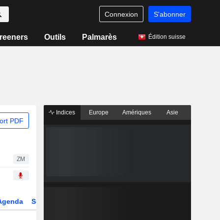
Connexion
S'abonner
reeners
Outils
Palmarès
Édition suisse
Indices
Europe
Amériques
Asie
ort PDF
ZM
Agenda
Secteur
Dérivés
Fonds et ETFs