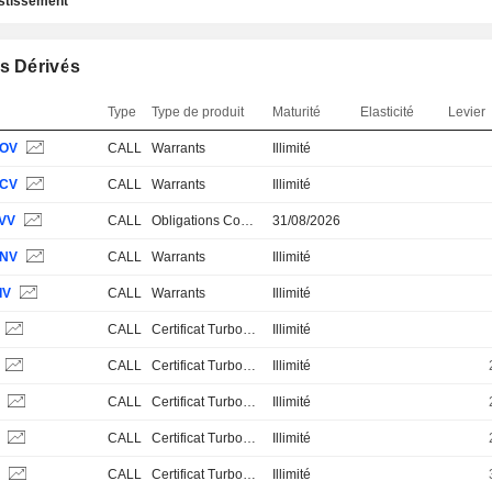
estissement
s Dérivés
Type
Type de produit
Maturité
Elasticité
Levier
OV
CALL
Warrants
Illimité
CV
CALL
Warrants
Illimité
VV
CALL
Obligations Convertibles
31/08/2026
NV
CALL
Warrants
Illimité
IV
CALL
Warrants
Illimité
CALL
Certificat Turbo Stop Loss
Illimité
CALL
Certificat Turbo Stop Loss
Illimité
S
CALL
Certificat Turbo Stop Loss
Illimité
S
CALL
Certificat Turbo Stop Loss
Illimité
S
CALL
Certificat Turbo Stop Loss
Illimité