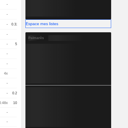
-
1
-
CHF
-
1
-
USD
Espace mes listes
-
0.328
-
USD
-
1
-
CHF
Palmarès
-
50
-
EUR
-
1
-
CHF
-
1
-
CHF
4x
1
-
EUR
-
1
-
CHF
-
0.27
-
USD
0.48x
100
-
EUR
-
1
-
CHF
-
1
-
CHF