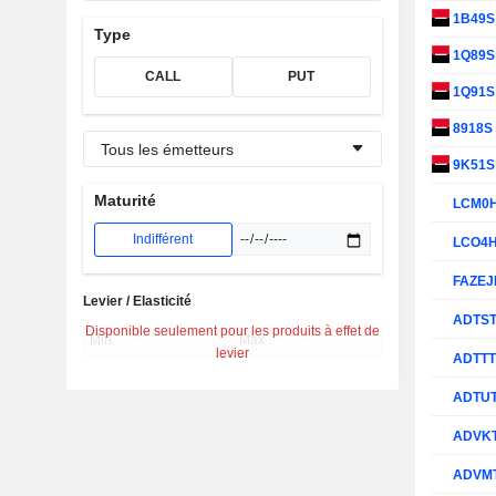
1B49
Type
1Q89
CALL
PUT
1Q91
8918S
Tous les émetteurs
9K51
Maturité
LCM0
Indifférent
LCO4
FAZE
Levier / Elasticité
ADTS
Disponible seulement pour les produits à effet de
levier
ADTT
ADTU
ADVK
ADVM