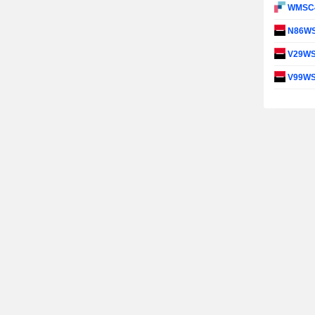
WMSC
N86W
V29W
V99W