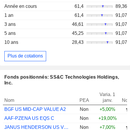
Année en cours
61,4
89,36
1 an
61,4
91,07
3 ans
46,61
91,07
5 ans
45,25
91,07
10 ans
28,43
91,07
Plus de cotations
Fonds positionnés: SS&C Technologies Holdings,
Inc.
Varia. 1
Nom
PEA
janv.
Not
BGF US MID-CAP VALUE A2
Non
+5,00%
AAF-PZENA US EQS C
Non
+19,00%
JANUS HENDERSON US VENTURE H2 USD
Non
+7,00%