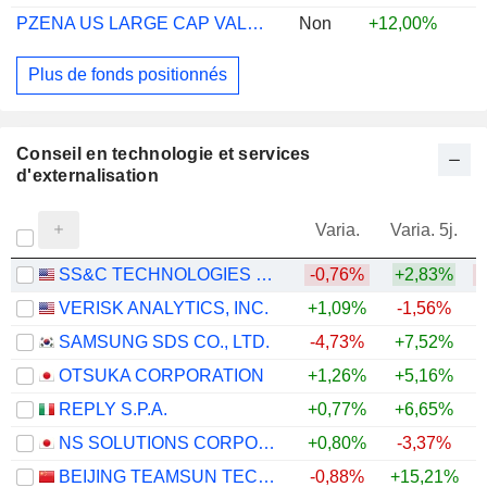
PZENA US LARGE CAP VALUE FUND A ACC USD
Non
+12,00%
Plus de fonds positionnés
Conseil en technologie et services
d'externalisation
Varia.
Varia. 5j.
SS&C TECHNOLOGIES HOLDINGS, INC.
-0,76%
+2,83%
VERISK ANALYTICS, INC.
+1,09%
-1,56%
SAMSUNG SDS CO., LTD.
-4,73%
+7,52%
+
OTSUKA CORPORATION
+1,26%
+5,16%
+
REPLY S.P.A.
+0,77%
+6,65%
NS SOLUTIONS CORPORATION
+0,80%
-3,37%
BEIJING TEAMSUN TECHNOLOGY CO.,LTD.
-0,88%
+15,21%
+