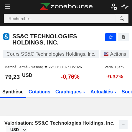
SS&C TECHNOLOGIES HOLDINGS, INC.
79,23
$
-0,76%
SS&C TECHNOLOGIES
HOLDINGS, INC.
Cours SS&C Technologies Holdings, Inc.
Actions
Marché Fermé -
Nasdaq
22:00:00 07/08/2026
Varia. 1 janv.
USD
-0,76%
79,23
-9,37%
Synthèse
Cotations
Graphiques
Actualités
Soci
Valorisation: SS&C Technologies Holdings, Inc.