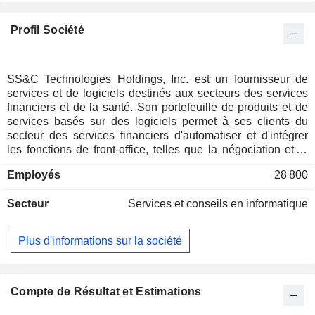
Profil Société
SS&C Technologies Holdings, Inc. est un fournisseur de
services et de logiciels destinés aux secteurs des services
financiers et de la santé. Son portefeuille de produits et de
services basés sur des logiciels permet à ses clients du
secteur des services financiers d'automatiser et d'intégrer
les fonctions de front-office, telles que la négociation et la
modélisation, les fonctions de middle-office, telles que la
Employés
28 800
gestion de portefeuille et le reporting, ainsi que les fonctions
de back-office, telles que la comptabilité, la mesure de la
Secteur
Services et conseils en informatique
performance, le rapprochement, le reporting, le traitement et
la compensation, ainsi que la conformité et la déclaration
fiscale. La société propose ses solutions sur les marchés
Plus d'informations sur la société
verticaux de la gestion d'actifs et de patrimoine
institutionnels, de la gestion d'investissements alternatifs, du
courtage, de la retraite, du conseil financier et des
institutions financières. Elle fournit des solutions au secteur
Compte de Résultat et Estimations
de la santé, notamment dans les domaines de la pharmacie,