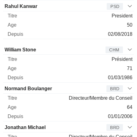
Rahul Kanwar
PSD
President
50
02/08/2018
Administrateur
Titre
Age
Depuis
William Stone
CHM
Président
71
01/03/1986
Normand Boulanger
BRD
Directeur/Membre du Conseil
64
01/01/2006
Jonathan Michael
BRD
Directeur/Membre du Conseil