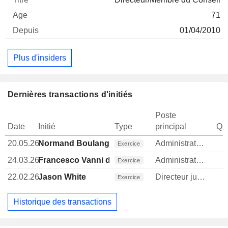
71
01/04/2010
Plus d'insiders
Dernières transactions d'initiés
Poste
Date
Initié
Type
principal
Qua
20.05.26
Normand Boulanger
Administrateur
Exercice
24.03.26
Francesco Vanni d'Archirafi
Administrateur
Exercice
22.02.26
Jason White
Directeur juridique
1
Exercice
Historique des transactions