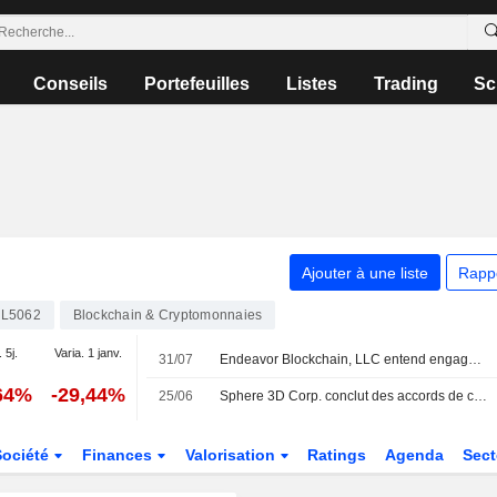
Conseils
Portefeuilles
Listes
Trading
Sc
Ajouter à une liste
Rapp
L5062
Blockchain & Cryptomonnaies
 5j.
Varia. 1 janv.
31/07
Endeavor Blockchain, LLC entend engager le dialogue avec Sphere 3D Corp
64%
-29,44%
25/06
Sphere 3D Corp. conclut des accords de co-minage avec Bitdeer Technologies Group pour l'exploitation de 30 megawatts de capacite
Société
Finances
Valorisation
Ratings
Agenda
Sec