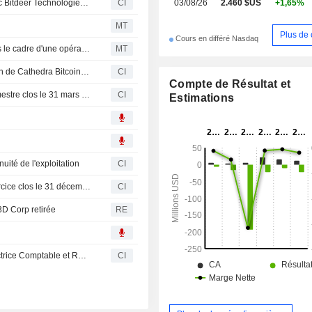
Sphere 3D Corp. conclut des accords de co-minage avec Bitdeer Technologies Group pour l'exploitation de 30 megawatts de capacite
CI
03/08/26
2.460 $US
+1,65%
MT
Plus de 
Cours en différé Nasdaq
Sphere 3D finalise l'acquisition de Cathedra Bitcoin dans le cadre d'une opération d'infrastructure numérique
MT
Sphere 3D Corp. (NasdaqCM:ANY) a finalisé l'acquisition de Cathedra Bitcoin Inc. (TSXV:CBIT).
CI
Compte de Résultat et
Sphere 3D Corp. publie ses résultats pour le premier trimestre clos le 31 mars 2026
CI
Estimations
uité de l'exploitation
CI
Sphere 3D Corp. publie ses résultats annuels pour l’exercice clos le 31 décembre 2025
CI
3D Corp retirée
RE
Sphere 3D Corp. nomme Tiah Reppas au poste de Directrice Comptable et Responsable Principale des Finances et de la Comptabilité
CI