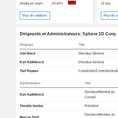
Année en cours
-29,44%
10 ans
Plus de cotations
Plus de c
Dirigeants et Administrateurs: Sphere 3D Corp.
Dirigeant
Titre
Joel Block
Directeur Général
Kurt Kalbfleisch
Directeur Général
Tiah Reppas
Comptroller/Controller/Audi
Administrateur
Titre
Directeur/Membre du
Kurt Kalbfleisch
Conseil
Timothy Hanley
Président
Directeur/Membre du
Marcus Dent