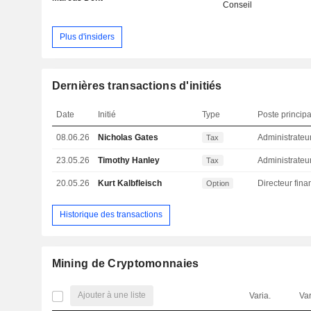
Conseil
Plus d'insiders
Dernières transactions d'initiés
Date
Initié
Type
Poste principa
08.06.26
Nicholas Gates
Administrateu
Tax
23.05.26
Timothy Hanley
Administrateu
Tax
20.05.26
Kurt Kalbfleisch
Option
Historique des transactions
Mining de Cryptomonnaies
Ajouter à une liste
Varia.
Var