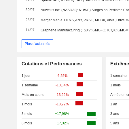
30/07
28/07
14/07
Plus d'actualités
Cotations et Performances
Extrême
1 jour
-6,25%
1 semaine
1 semaine
-10,64%
1 mois
Mois en cours
-13,22%
Année en c
1 mois
-18,92%
1 an
3 mois
+17,98%
3 ans
6 mois
+17,32%
5 ans