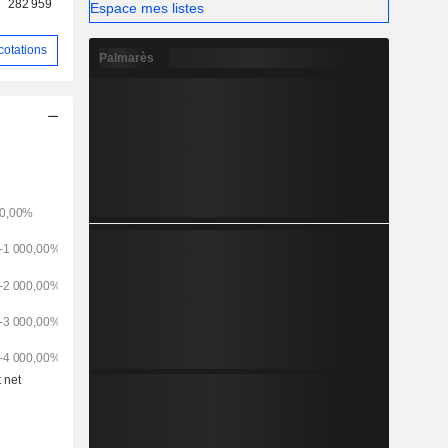
282 959
Espace mes listes
cotations
Palmarès