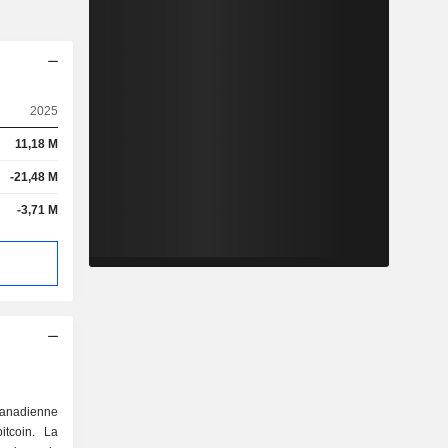
2025
11,18 M
-21,48 M
-3,71 M
canadienne
itcoin. La