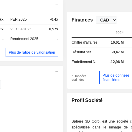
97x
PER 2025
-0,4x
Finances
6x
VE / CA 2025
0,57x
2024
-
Rendement 2025
-
Chiffre d'affaires
16,61 M
Résultat net
-9,47 M
Plus de ratios de valorisation
Endettement Net
-12,96 M
Plus de données
* Données
estimées
financières
Profil Société
Sphere 3D Corp. est une société 
spécialisée dans le minage de b