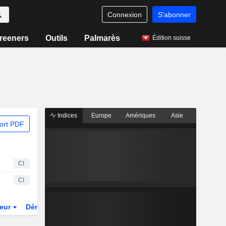
Connexion
S'abonner
reeners
Outils
Palmarès
Édition suisse
Indices
Europe
Amériques
Asie
ort PDF
CI
CI
teur
Dérivés