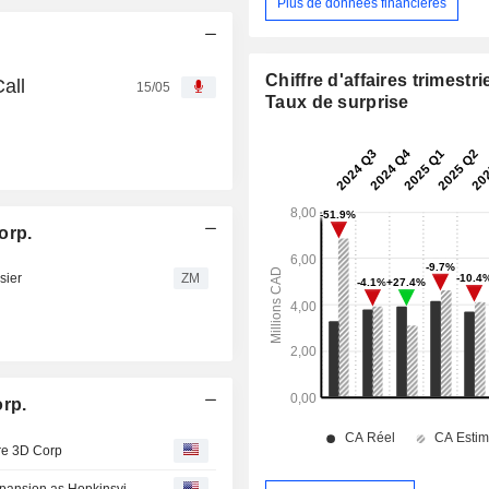
Plus de données financières
Chiffre d'affaires trimestrie
all
15/05
Taux de surprise
orp.
sier
ZM
orp.
re 3D Corp
Sphere 3D (NASDAQ: ANY) Advances AI Data Center Expansion as Hopkinsville, KY Weighs New Regulations