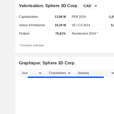
Valorisation: Sphere 3D Corp.
Capitalisation
13,96 M
PER 2024
-1,
Valeur d'entreprise
10,26 M
VE / CA 2024
0,
Flottant
70,81%
Rendement 2024 *
* Données estimées
Graphique: Sphere 3D Corp.