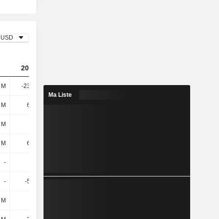
USD
2023
2024
2025
 M
-23,41 M
-9,47 M
-21,48 M
Ma Liste
 M
6,19 M
5,61 M
5,38 M
 M
-
1,5 M
1,5 M
 M
6,19 M
7,11 M
6,88 M
-
-
-
-
-
-5,84 M
3,54 M
1,65 M
 M
-
-8,98 M
-438 k