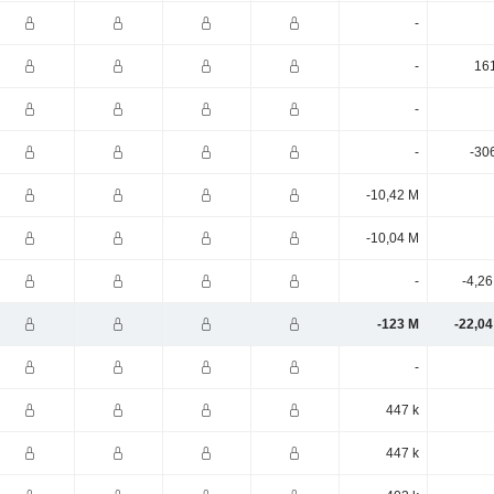
-
-
161
-
-
-30
-10,42 M
-10,04 M
-
-4,2
-123 M
-22,04
-
447 k
447 k