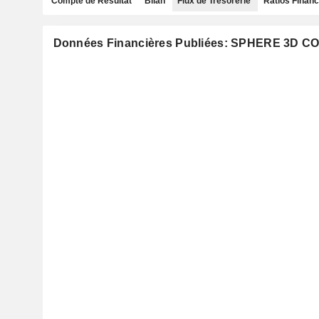
Compte de Résultat
Bilan
Flux de Trésorerie
Ratios Financ
Données Financières Publiées: SPHERE 3D CO