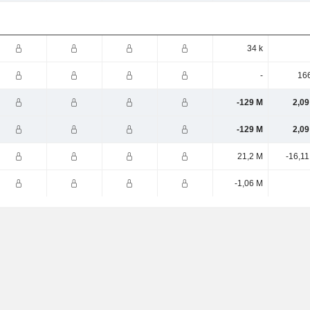
34 k
-
166
-129 M
2,09
-129 M
2,09
21,2 M
-16,1
-1,06 M