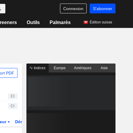
Connexion
S'abonner
reeners
Outils
Palmarès
Édition suisse
Indices
Europe
Amériques
Asie
ort PDF
CI
CI
teur
Dérivés