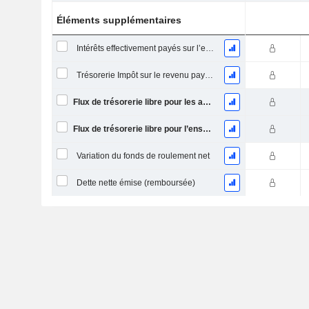
Éléments supplémentaires
Intérêts effectivement payés sur l’exercice
Trésorerie Impôt sur le revenu payé (remboursement)Impôt effectivement payé (remboursé) sur l’exercice
Flux de trésorerie libre pour les actionnaires FCFE
Flux de trésorerie libre pour l’ensemble des pourvoyeurs de fonds (créanciers et actionnaires) FCFF
Variation du fonds de roulement net
Dette nette émise (remboursée)