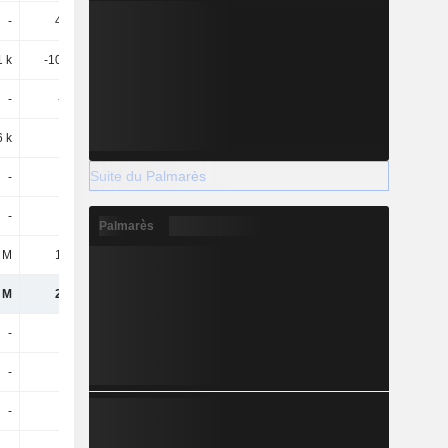
-
4,47 M
-
555 k
 k
-10,41 M
-
-
-
-233 k
-
-
6 k
-
-
-
Suite du Palmarès
-
-
11,45 M
7,97 M
-
-
-
-
Palmarès
6 M
10,3 M
1,52 M
8,97 M
 M
2,56 M
4,03 M
9,99 M
-
-
-
-
-
779 k
-
-
-
779 k
-
-