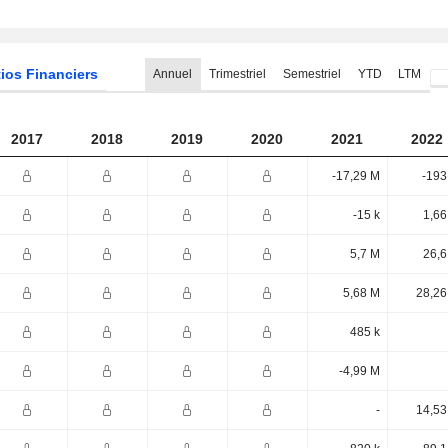
ios Financiers
Annuel
Trimestriel
Semestriel
YTD
LTM
2017
2018
2019
2020
2021
2022
-17,29 M
-193
-15 k
1,66
5,7 M
26,6
5,68 M
28,26
485 k
-4,99 M
-
14,53