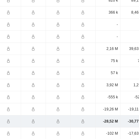
820 k
89,1
366 k
8,46
-
-
2,16 M
39,63
75 k
57 k
3,92 M
1,2
-555 k
-5
-19,26 M
-19,1
-28,52 M
-30,77
-102 M
-17,63