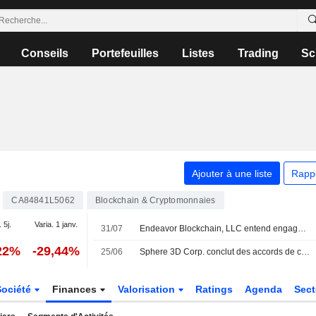
Conseils
Portefeuilles
Listes
Trading
Sc
Ajouter à une liste
Rapp
CA84841L5062
Blockchain & Cryptomonnaies
 5j.
Varia. 1 janv.
31/07
Endeavor Blockchain, LLC entend engager le dialogue avec Sphere 3D Corp
22%
-29,44%
25/06
Sphere 3D Corp. conclut des accords de co-minage avec Bitdeer Technologies Group pour l'exploitation de 30 megawatts de capacite
Société
Finances
Valorisation
Ratings
Agenda
Sec