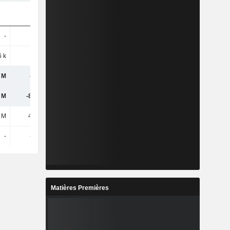
-
323 k
-
-
 k
16 k
2 k
74 k
 M
-9,5 M
-2,13 M
-10,06 M
 M
-8,76 M
-2,13 M
-10,06 M
1 M
4,83 M
-6,64 M
2,23 M
-
-506 k
-
-
Matières Premières