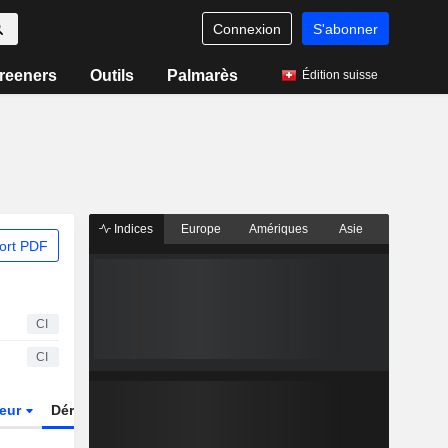
Connexion
S'abonner
reeners
Outils
Palmarès
Édition suisse
Indices
Europe
Amériques
Asie
ort PDF
CI
CI
teur
Dérivés