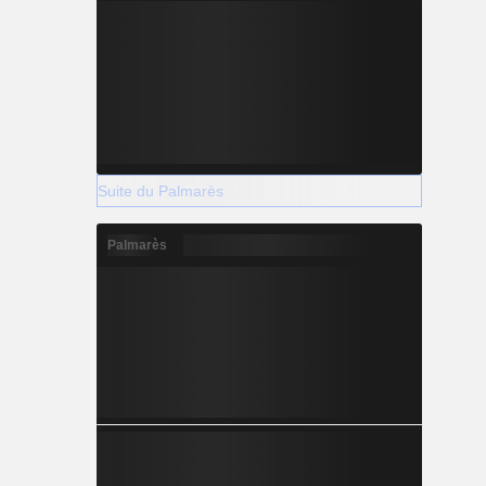
Suite du Palmarès
Palmarès