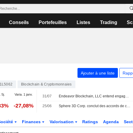
Conseils
Portefeuilles
Listes
Trading
Sc
Ajouter à une liste
Rapp
1L5062
Blockchain & Cryptomonnaies
 5j.
Varia. 1 janv.
31/07
Endeavor Blockchain, LLC entend engager le dialogue avec Sphere 3D Corp
33%
-27,08%
25/06
Sphere 3D Corp. conclut des accords de co-minage avec Bitdeer Technologies Group pour l'exploitation de 30 megawatts de capacite
Société
Finances
Valorisation
Ratings
Agenda
Sec