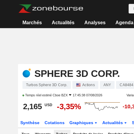
Marchés
Actualités
Analyses
Agenda
SPHERE 3D CORP.
Turbos Sphere 3D Corp.
Actions
ANY
CA8484
Temps réel estimé
Cboe BZX
17:45:38 07/08/2026
Varia.
2,165
-3,35%
USD
-10,
Synthèse
Cotations
Graphiques
Actualités