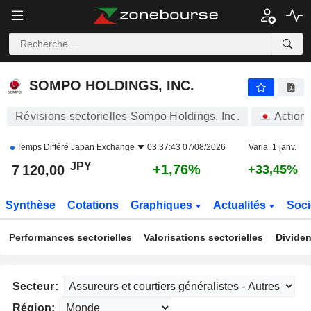
SOMPO HOLDINGS, INC.
7 121,00
¥
+1,77%
SOMPO HOLDINGS, INC.
Révisions sectorielles Sompo Holdings, Inc.
Action
Temps Différé
Japan Exchange
03:37:43 07/08/2026
Varia. 1 janv.
JPY
+1,76%
7 120,00
+33,45%
Synthèse
Cotations
Graphiques
Actualités
Soci
Performances sectorielles
Valorisations sectorielles
Dividen
Secteur:
Région: