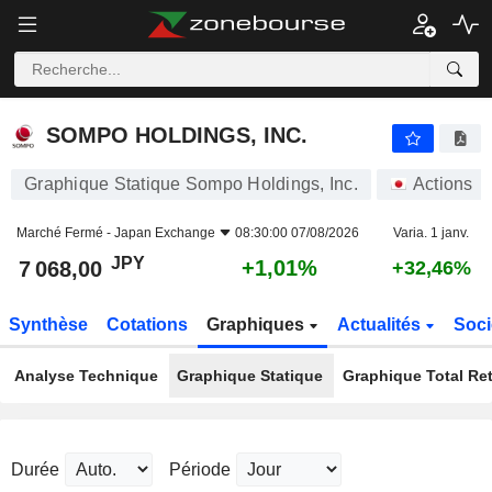
SOMPO HOLDINGS, INC.
7 068,00
¥
+1,01%
SOMPO HOLDINGS, INC.
Graphique Statique Sompo Holdings, Inc.
Actions
Marché Fermé -
Japan Exchange
08:30:00 07/08/2026
Varia. 1 janv.
JPY
+1,01%
7 068,00
+32,46%
Synthèse
Cotations
Graphiques
Actualités
Soci
Analyse Technique
Graphique Statique
Graphique Total Re
Durée
Période