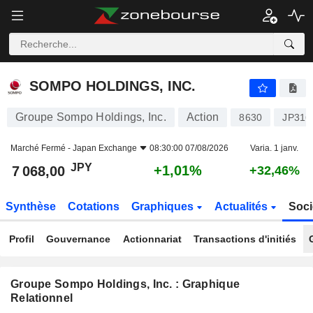
SOMPO HOLDINGS, INC.
7 068,00
¥
+1,01%
SOMPO HOLDINGS, INC.
Groupe Sompo Holdings, Inc.
Action
8630
JP316
Marché Fermé -
Japan Exchange
08:30:00 07/08/2026
Varia. 1 janv.
JPY
+1,01%
7 068,00
+32,46%
Synthèse
Cotations
Graphiques
Actualités
Soci
Profil
Gouvernance
Actionnariat
Transactions d'initiés
Groupe Sompo Holdings, Inc. : Graphique
Relationnel