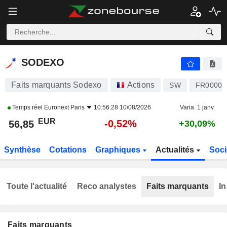
SODEXO
56,85
€
-0,52%
SODEXO
Faits marquants Sodexo
Actions
SW
FR00001
Temps réel
Euronext Paris
10:56:28 10/08/2026
Varia. 1 janv.
EUR
-0,52%
56,85
+30,09%
Synthèse
Cotations
Graphiques
Actualités
Soci
Toute l'actualité
Reco analystes
Faits marquants
In
Faits marquants