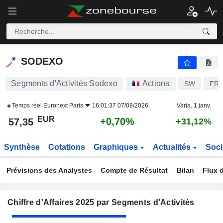
SODEXO
57,35
€
+0,70%
SODEXO
Segments d'Activités Sodexo
Actions
SW
FR0
Temps réel
Euronext Paris
16:01:37 07/08/2026
Varia. 1 janv.
EUR
+0,70%
57,35
+31,12%
Synthèse
Cotations
Graphiques
Actualités
Soci
Prévisions des Analystes
Compte de Résultat
Bilan
Flux d
Chiffre d'Affaires 2025 par Segments d'Activités