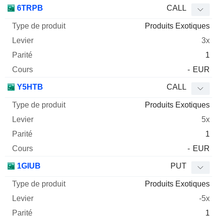
Type
6TRPB
CALL
de
Produits Exotiques
Mnemo
Type
produit
Levier
Parité
Cours
3x
1
-
EUR
Y5HTB
CALL
Produits Exotiques
5x
1
-
EUR
1GIUB
PUT
Produits Exotiques
-5x
1