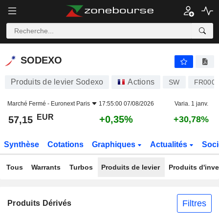
SODEXO
57,15
€
+0,35%
SODEXO
Produits de levier Sodexo
Actions
SW
FR0000
Marché Fermé -
Euronext Paris
17:55:00 07/08/2026
Varia. 1 janv.
EUR
+0,35%
57,15
+30,78%
Synthèse
Cotations
Graphiques
Actualités
Soci
Tous
Warrants
Turbos
Produits de levier
Produits d'inv
Filtres
Produits Dérivés