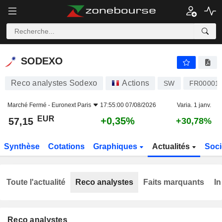
SODEXO
57,15
€
+0,35%
SODEXO
Reco analystes Sodexo
Actions
SW
FR00001
Marché Fermé -
Euronext Paris
17:55:00 07/08/2026
Varia. 1 janv.
EUR
+0,35%
57,15
+30,78%
Synthèse
Cotations
Graphiques
Actualités
Soci
Toute l'actualité
Reco analystes
Faits marquants
In
Reco analystes