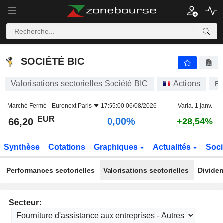
SOCIÉTÉ BIC
66,20
€
0,00%
SOCIÉTÉ BIC
Valorisations sectorielles Société BIC
Actions
B
Marché Fermé -
Euronext Paris
17:55:00 06/08/2026
Varia. 1 janv.
EUR
0,00%
66,20
+28,54%
Synthèse
Cotations
Graphiques
Actualités
Soci
Performances sectorielles
Valorisations sectorielles
Dividen
Secteur: