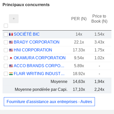
Principaux concurrents
Price to
PER (N)
Book (N)
SOCIÉTÉ BIC
14x
1.54x
BRADY CORPORATION
22.1x
3.43x
HNI CORPORATION
17.33x
1.75x
OKAMURA CORPORATION
9.54x
1.02x
ACCO BRANDS CORPORATION
5.89x
-
FLAIR WRITING INDUSTRIES LIMITED
18.92x
-
Moyenne
14,63x
1,94x
Moyenne pondérée par Capi.
17,10x
2,24x
Fourniture d'assistance aux entreprises - Autres