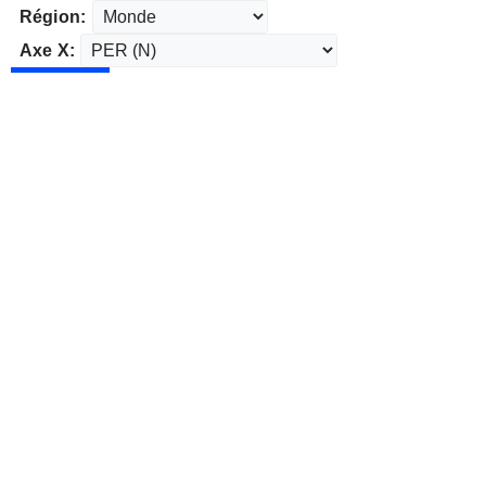
Région:
Axe X: