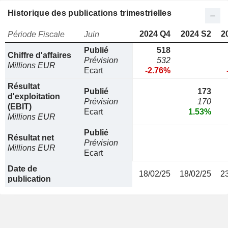
Historique des publications trimestrielles
2024 Q4
2024 S2
2
Période Fiscale
Juin
Publié
518
Chiffre d'affaires
Prévision
532
Millions EUR
Ecart
-2.76%
Résultat
Publié
173
d'exploitation
Prévision
170
(EBIT)
Ecart
1.53%
Millions EUR
Publié
Résultat net
Prévision
Millions EUR
Ecart
Date de
18/02/25
18/02/25
2
publication