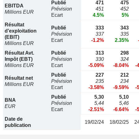
Publié
471
475
EBITDA
Prévision
451
452
Millions EUR
Ecart
4.5%
5%
Résultat
Publié
333
343
d'exploitation
Prévision
337
335
(EBIT)
Ecart
-1.2%
2.35%
Millions EUR
Résultat Avt.
Publié
313
298
Impôt (EBT)
Prévision
330
324
Millions EUR
Ecart
-5.09%
-8.04%
-
Publié
227
212
Résultat net
Prévision
235
234
Millions EUR
Ecart
-3.58%
-9.59%
-
Publié
5,30
5,10
BNA
Prévision
5,44
5,46
EUR
Ecart
-2.51%
-6.64%
-
Date de
19/02/24
18/02/25
2
publication