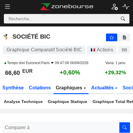
SOCIÉTÉ BIC
66,60
€
+0,60%
SOCIÉTÉ BIC
Graphique Comparatif Société BIC
Actions
BB
Temps réel
Euronext Paris
09:47:06 06/08/2026
Varia. 1 janv.
EUR
+0,60%
66,60
+29,32%
Synthèse
Cotations
Graphiques
Actualités
Soci
Analyse Technique
Graphique Statique
Graphique Total Re