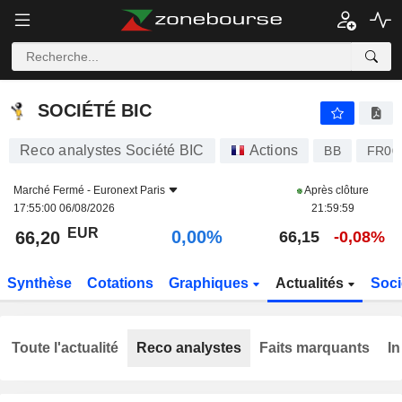
SOCIÉTÉ BIC
66,20
€
0,00%
SOCIÉTÉ BIC
Reco analystes Société BIC
Actions
BB
FR00
Marché Fermé -
Euronext Paris
Après clôture
17:55:00 06/08/2026
21:59:59
EUR
0,00%
66,20
66,15
-0,08%
Synthèse
Cotations
Graphiques
Actualités
Soci
Toute l'actualité
Reco analystes
Faits marquants
In