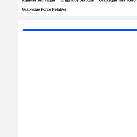
Analyse Technique
Graphique Statique
Graphique Total Retu
Graphique Force Relative