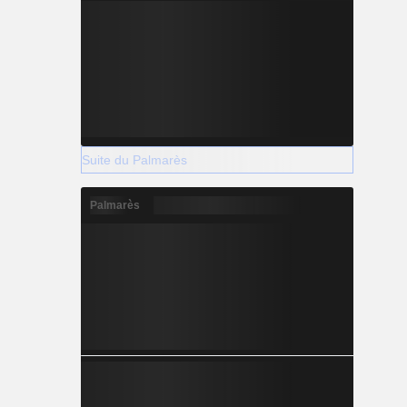
Suite du Palmarès
Palmarès