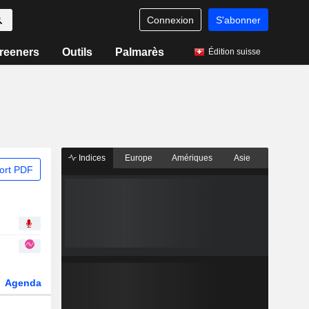
Connexion
S'abonner
reeners
Outils
Palmarès
Édition suisse
Indices
Europe
Amériques
Asie
ort PDF
Agenda
Secteur
Dérivés
Fonds et ETFs