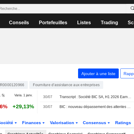
Conseils
Portefeuilles
Listes
Trading
Sc
Ajouter à une liste
Rapp
FR0000120966
Fourniture d'assistance aux entreprises
. 5j.
Varia. 1 janv.
30/07
Transcript : Société BIC SA, H1 2026 Earnings Call, Jul 30, 2026
06%
+29,13%
30/07
BIC : nouveau dépassement des attentes ; cap sur la journée investisseurs
Société
Finances
Valorisation
Consensus
Ratings