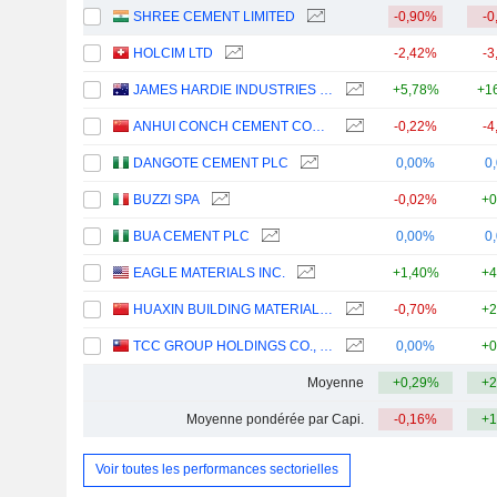
SHREE CEMENT LIMITED
-0,90%
-0
HOLCIM LTD
-2,42%
-3
JAMES HARDIE INDUSTRIES PLC
+5,78%
+1
ANHUI CONCH CEMENT COMPANY LIMITED
-0,22%
-4
DANGOTE CEMENT PLC
0,00%
0
BUZZI SPA
-0,02%
+0
BUA CEMENT PLC
0,00%
0
EAGLE MATERIALS INC.
+1,40%
+4
HUAXIN BUILDING MATERIALS GROUP CO., LTD.
-0,70%
+2
TCC GROUP HOLDINGS CO., LTD.
0,00%
+0
Moyenne
+0,29%
+2
Moyenne pondérée par Capi.
-0,16%
+1
Voir toutes les performances sectorielles