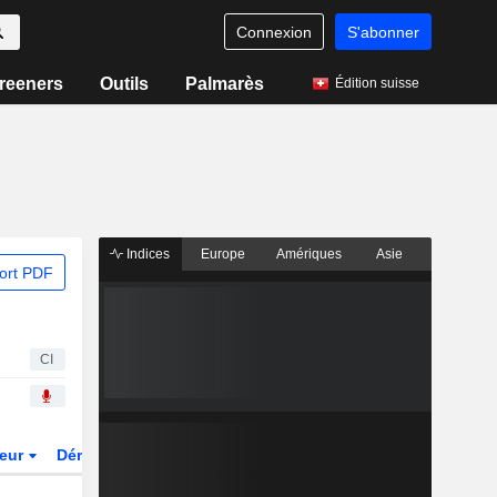
Connexion
S'abonner
reeners
Outils
Palmarès
Édition suisse
Indices
Europe
Amériques
Asie
ort PDF
CI
teur
Dérivés
Fonds et ETFs