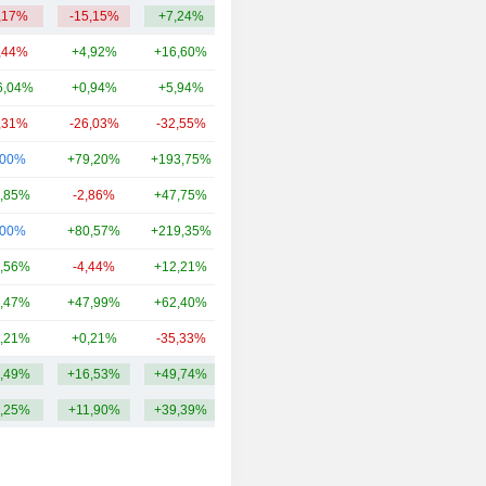
,17%
-15,15%
+7,24%
9,86 Md
,44%
+4,92%
+16,60%
48,49 Md
6,04%
+0,94%
+5,94%
17,7 Md
,31%
-26,03%
-32,55%
13,38 Md
,00%
+79,20%
+193,75%
12,7 Md
,85%
-2,86%
+47,75%
8,48 Md
,00%
+80,57%
+219,35%
7,85 Md
,56%
-4,44%
+12,21%
6,57 Md
,47%
+47,99%
+62,40%
5,86 Md
,21%
+0,21%
-35,33%
5,67 Md
,49%
+16,53%
+49,74%
13,66 Md
,25%
+11,90%
+39,39%