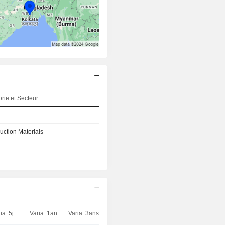
rie et Secteur
uction Materials
ia. 5j.
Varia. 1an
Varia. 3ans
Capi.($)