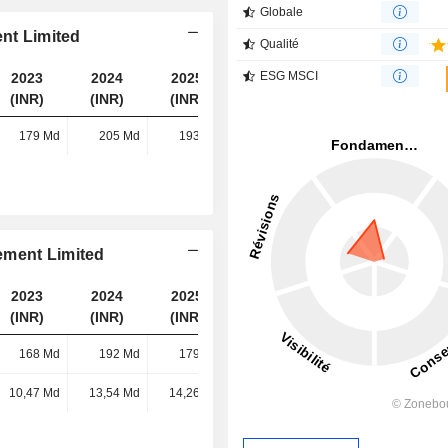
Globale
ent Limited
Qualité
ESG MSCI
2023
2024
2025
2026
(INR)
(INR)
(INR)
(INR)
179 Md
205 Md
193 Md
209 Md
ement Limited
2023
2024
2025
2026
(INR)
(INR)
(INR)
(INR)
168 Md
192 Md
179 Md
188 Md
10,47 Md
13,54 Md
14,26 Md
21,03 Md