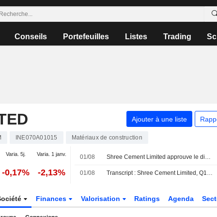
Conseils
Portefeuilles
Listes
Trading
Sc
TED
Ajouter à une liste
Rapp
M
INE070A01015
Matériaux de construction
Varia. 5j.
Varia. 1 janv.
01/08
Shree Cement Limited approuve le dividende final pour l'exercice clos au 31 mars 2026
-0,17%
-2,13%
01/08
Transcript : Shree Cement Limited, Q1 2027 Earnings Call, Jul 31, 2026
Société
Finances
Valorisation
Ratings
Agenda
Sec