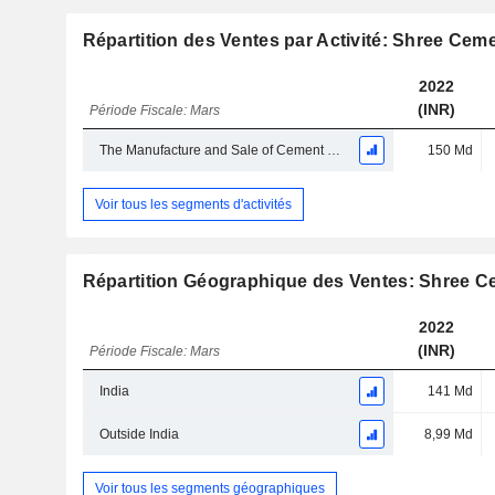
Répartition des Ventes par Activité: Shree Cem
2022
(INR)
Période Fiscale: Mars
The Manufacture and Sale of Cement and Cement Related Products
150 Md
Voir tous les segments d'activités
Répartition Géographique des Ventes: Shree C
2022
(INR)
Période Fiscale: Mars
India
141 Md
Outside India
8,99 Md
Voir tous les segments géographiques