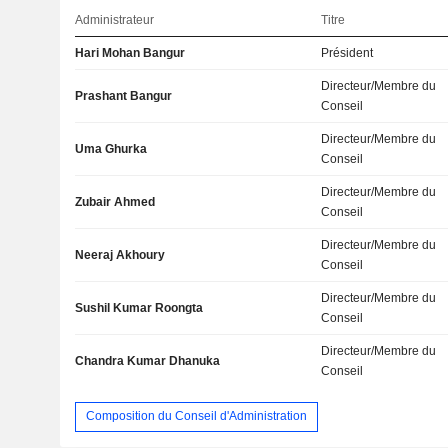
Administrateur
Titre
Hari Mohan Bangur
Président
Directeur/Membre du
Prashant Bangur
Conseil
Directeur/Membre du
Uma Ghurka
Conseil
Directeur/Membre du
Zubair Ahmed
Conseil
Directeur/Membre du
Neeraj Akhoury
Conseil
Directeur/Membre du
Sushil Kumar Roongta
Conseil
Directeur/Membre du
Chandra Kumar Dhanuka
Conseil
Composition du Conseil d'Administration