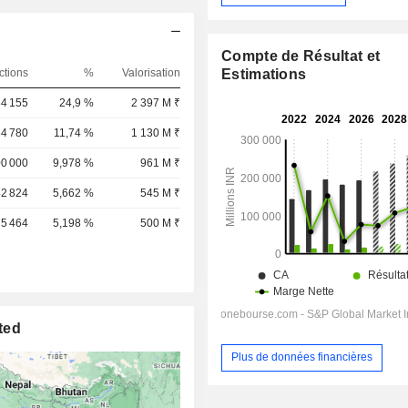
Compte de Résultat et
Estimations
ctions
%
Valorisation
84 155
24,9 %
2 397 M ₹
34 780
11,74 %
1 130 M ₹
00 000
9,978 %
961 M ₹
42 824
5,662 %
545 M ₹
75 464
5,198 %
500 M ₹
ted
Plus de données financières