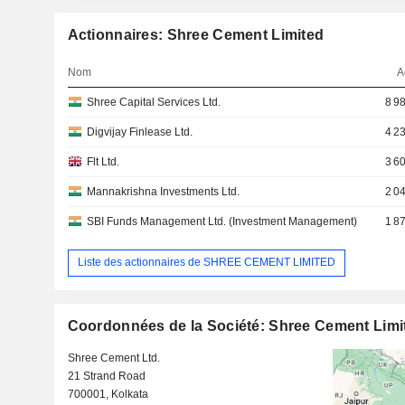
Actionnaires: Shree Cement Limited
Nom
A
Shree Capital Services Ltd.
8 9
Digvijay Finlease Ltd.
4 2
Flt Ltd.
3 6
Mannakrishna Investments Ltd.
2 0
SBI Funds Management Ltd. (Investment Management)
1 8
Liste des actionnaires de SHREE CEMENT LIMITED
Coordonnées de la Société: Shree Cement Limi
Shree Cement Ltd.
21 Strand Road
700001, Kolkata