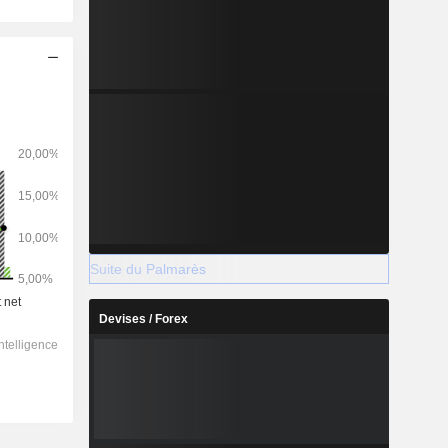
Suite du Palmarès
Devises / Forex