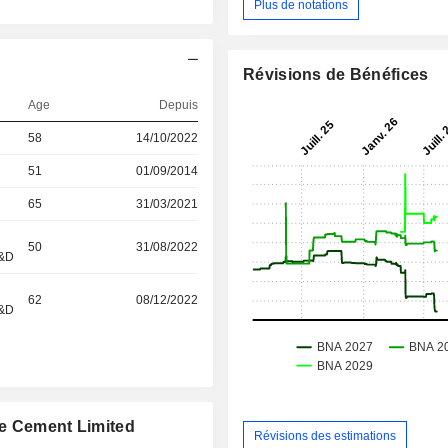
Plus de notations
Révisions de Bénéfices
Age
Depuis
58
14/10/2022
51
01/09/2014
65
31/03/2021
50
31/08/2022
R&D
62
08/12/2022
R&D
ee Cement Limited
Révisions des estimations