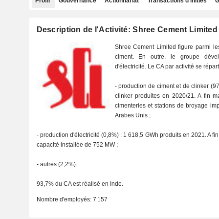
Profil
Gouvernance
Actionnariat
Transactions d'initiés
G
Description de l'Activité: Shree Cement Limited
Shree Cement Limited figure parmi le
ciment. En outre, le groupe dével
d'électricité. Le CA par activité se répar
- production de ciment et de clinker (9
clinker produites en 2020/21. A fin 
cimenteries et stations de broyage im
Arabes Unis ;
- production d'électricité (0,8%) : 1 618,5 GWh produits en 2021. A f
capacité installée de 752 MW ;
- autres (2,2%).
93,7% du CA est réalisé en Inde.
Nombre d'employés:
7 157