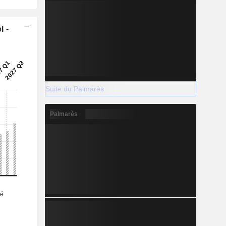
l -
Suite du Palmarès
Palmarès