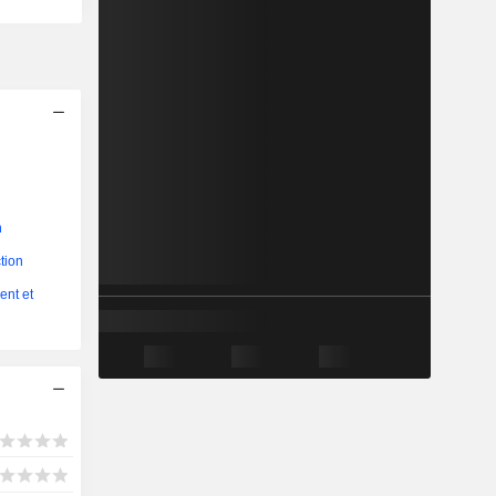
n
tion
ent et