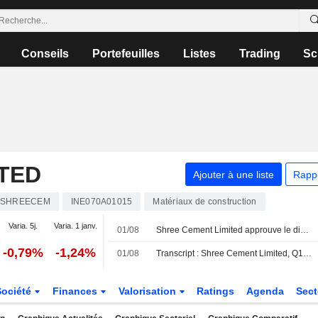
Conseils
Portefeuilles
Listes
Trading
Sc
TED
Ajouter à une liste
Rapp
SHREECEM
INE070A01015
Matériaux de construction
Varia. 5j.
Varia. 1 janv.
01/08
Shree Cement Limited approuve le dividende final pour l'exercice clos au 31 mars 2026
-0,79%
-1,24%
01/08
Transcript : Shree Cement Limited, Q1 2027 Earnings Call, Jul 31, 2026
Société
Finances
Valorisation
Ratings
Agenda
Sec