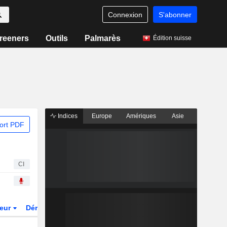
Connexion
S'abonner
reeners
Outils
Palmarès
Édition suisse
Indices
Europe
Amériques
Asie
ort PDF
CI
teur
Dérivés
Fonds et ETFs