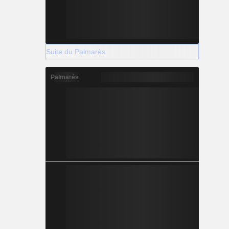
Suite du Palmarès
Palmarès