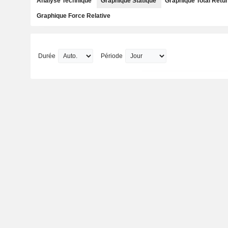
Analyse Technique
Graphique Statique
Graphique Total Retu
Graphique Force Relative
Durée
Période