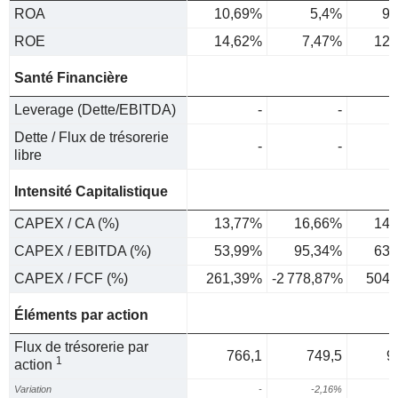
ROA
10,69%
5,4%
9,
ROE
14,62%
7,47%
12,
Santé Financière
Leverage (Dette/EBITDA)
-
-
Dette / Flux de trésorerie
-
-
libre
Intensité Capitalistique
CAPEX / CA (%)
13,77%
16,66%
14,
CAPEX / EBITDA (%)
53,99%
95,34%
63,
CAPEX / FCF (%)
261,39%
-2 778,87%
504,
Éléments par action
Flux de trésorerie par
766,1
749,5
9
1
action
Variation
-
-2,16%
2