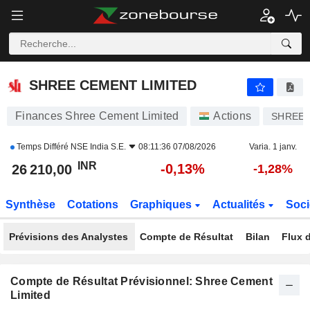
SHREE CEMENT LIMITED
26 210,00
₹
-0,13%
SHREE CEMENT LIMITED
Finances Shree Cement Limited
Actions
SHREE
Temps Différé
NSE India S.E.
08:11:36 07/08/2026
Varia. 1 janv.
INR
-0,13%
26 210,00
-1,28%
Synthèse
Cotations
Graphiques
Actualités
Soci
Prévisions des Analystes
Compte de Résultat
Bilan
Flux d
Compte de Résultat Prévisionnel: Shree Cement
Limited