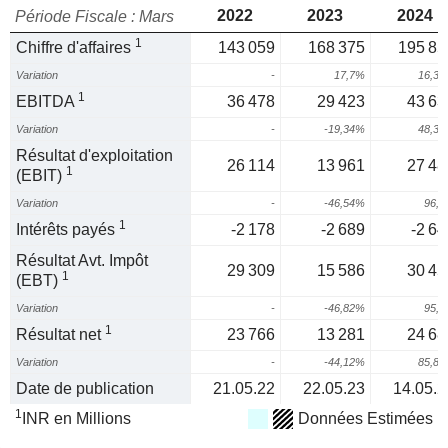
2022
2023
2024
Période Fiscale : Mars
1
Chiffre d'affaires
143 059
168 375
195 85
Variation
-
17,7%
16,3
1
EBITDA
36 478
29 423
43 63
Variation
-
-19,34%
48,3
Résultat d'exploitation
26 114
13 961
27 48
1
(EBIT)
Variation
-
-46,54%
96,
1
Intérêts payés
-2 178
-2 689
-2 64
Résultat Avt. Impôt
29 309
15 586
30 45
1
(EBT)
Variation
-
-46,82%
95,
1
Résultat net
23 766
13 281
24 68
Variation
-
-44,12%
85,8
Date de publication
21.05.22
22.05.23
14.05.2
1
INR en Millions
Données Estimées