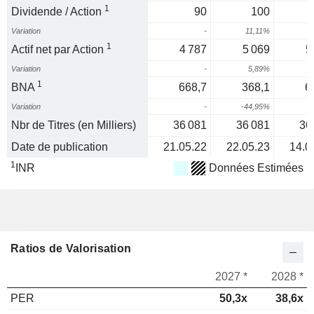
1
Dividende / Action
90
100
Variation
-
11,11%
1
Actif net par Action
4 787
5 069
5
Variation
-
5,89%
1
1
BNA
668,7
368,1
6
Variation
-
-44,95%
8
Nbr de Titres (en Milliers)
36 081
36 081
36
Date de publication
21.05.22
22.05.23
14.0
1
INR
Données Estimées
Ratios de Valorisation
2027 *
2028 *
PER
50,3x
38,6x