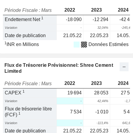
2022
2023
2024
Période Fiscale : Mars
1
Endettement Net
-18 090
-12 294
-42 46
Variation
-
32,04%
-245,4
Date de publication
21.05.22
22.05.23
14.05.2
1
INR en Millions
Données Estimées
Flux de Trésorerie Prévisionnel: Shree Cement
Limited
2022
2023
2024
Période Fiscale : Mars
1
CAPEX
19 694
28 053
27 56
Variation
-
42,44%
-1,7
Flux de trésorerie libre
7 534
-1 010
5 46
1
(FCF)
Variation
-
-113,4%
641,6
Date de publication
21.05.22
22.05.23
14.05.2