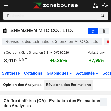
SHENZHEN MTC CO., LTD.
8,010
¥
+0,25%
SHENZHEN MTC CO., LTD.
Révisions des Estimations Shenzhen MTC Co., Ltd.
Cours en clôture
Shenzhen S.E.
06/08/2026
Varia. 1 janv.
CNY
+0,25%
8,010
+7,95%
Synthèse
Cotations
Graphiques
Actualités
Soci
Opinion des Analystes
Révisions des Estimations
Chiffre d'affaires (CA) - Evolution des Estimations
des Analystes