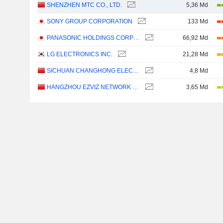
SHENZHEN MTC CO., LTD.
5,36 Md
SONY GROUP CORPORATION
133 Md
PANASONIC HOLDINGS CORPORATION
66,92 Md
LG ELECTRONICS INC.
21,28 Md
SICHUAN CHANGHONG ELECTRIC CO.,LTD.
4,8 Md
HANGZHOU EZVIZ NETWORK CO., LTD.
3,65 Md