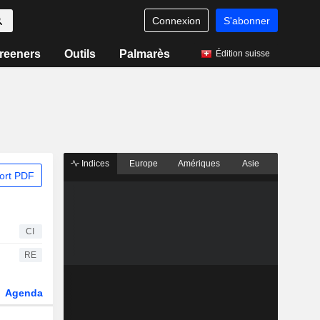
Connexion
S'abonner
reeners
Outils
Palmarès
Édition suisse
Indices
Europe
Amériques
Asie
ort PDF
CI
RE
Agenda
Secteur
Fonds et ETFs