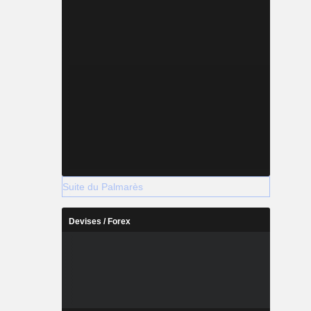
Suite du Palmarès
Devises / Forex