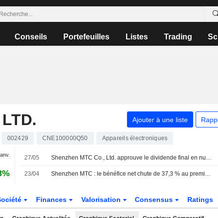
Conseils
Portefeuilles
Listes
Trading
Sc
 LTD.
Ajouter à une liste
Rapp
002429
CNE100000Q50
Appareils électroniques
janv.
27/05
Shenzhen MTC Co., Ltd. approuve le dividende final en numéraire sur les actions A pour l'exercice 2025, payable le 3 juin 2026
8%
23/04
Shenzhen MTC : le bénéfice net chute de 37,3 % au premier trimestre
Société
Finances
Valorisation
Consensus
Ratings