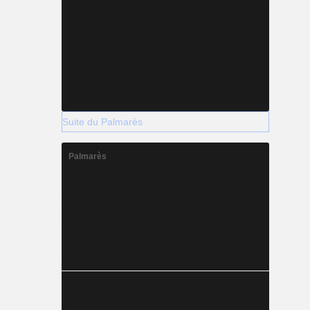
Suite du Palmarès
Palmarès