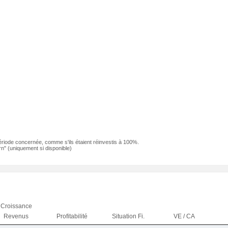
ériode concernée, comme s'ils étaient réinvestis à 100%.
n" (uniquement si disponible)
Croissance
Revenus
Profitabilité
Situation Fi.
VE / CA