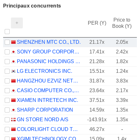
Principaux concurrents
Price to
PER (Y)
Book (Y)
SHENZHEN MTC CO., LTD.
21.17x
2.05x
SONY GROUP CORPORATION
17.41x
2.42x
PANASONIC HOLDINGS CORPORATION
21.28x
1.82x
LG ELECTRONICS INC.
15.51x
1.24x
HANGZHOU EZVIZ NETWORK CO., LTD.
31.87x
3.83x
CASIO COMPUTER CO.,LTD.
23.64x
2.17x
XIAMEN INTRETECH INC.
37.51x
3.39x
SHARP CORPORATION
14.59x
1.35x
GN STORE NORD A/S
-143.91x
1.35x
COLORLIGHT CLOUD TECH LTD
46.27x
-
XGIMI TECHNOLOGY CO.,LTD.
15.09x
1.4x