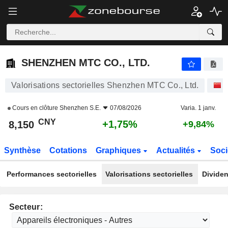
SHENZHEN MTC CO., LTD.
8,150
¥
+1,75%
SHENZHEN MTC CO., LTD.
Valorisations sectorielles Shenzhen MTC Co., Ltd.
Cours en clôture
Shenzhen S.E.
07/08/2026
Varia. 1 janv.
CNY
+1,75%
8,150
+9,84%
Synthèse
Cotations
Graphiques
Actualités
Soci
Performances sectorielles
Valorisations sectorielles
Dividen
Secteur: