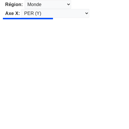
Région:
Axe X: