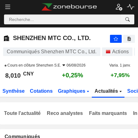
SHENZHEN MTC CO., LTD.
8,010
¥
+0,25%
SHENZHEN MTC CO., LTD.
Communiqués Shenzhen MTC Co., Ltd.
Actions
Cours en clôture
Shenzhen S.E.
06/08/2026
Varia. 1 janv.
CNY
+0,25%
8,010
+7,95%
Synthèse
Cotations
Graphiques
Actualités
Soci
Toute l'actualité
Reco analystes
Faits marquants
In
Communiqués