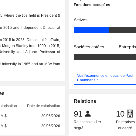
Fonctions occupées
, where the title held is President &
Actives
nce 2015 and Independent Director at
m 2015 to 2023, Director at JobTrain,
t Morgan Stanley from 1990 to 2015,
Sociétés cotées
Entrepri
iversity, and Adjunct Professor at
 University in 1985 and an MBA from
Voir l'expérience en détail de Paul
Chamberlain
es
Relations
alorisation
Date de valorisation
91
10
 M $
30/06/2026
Relations au 1er
Entreprises 
 M $
30/06/2026
degré
1er degré