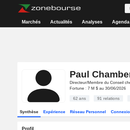
Marchés
Actualités
Analyses
Agenda
Paul Chamber
Directeur/Membre du Conseil ch
Fortune : 7 M $ au 30/06/2026
62 ans
91
relations
Synthèse
Expérience
Réseau Personnel
Connexio
Profil