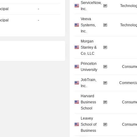
ServiceNow,
Technolog
ncipal
-
Inc.
Veeva
ncipal
-
Systems,
Technolog
Inc.
Morgan
Stanley &
Co. LLC
Princeton
Consume
University
JobTrain,
Commercia
Inc.
Harvard
Business
Consume
School
Leavey
School of
Consume
Business