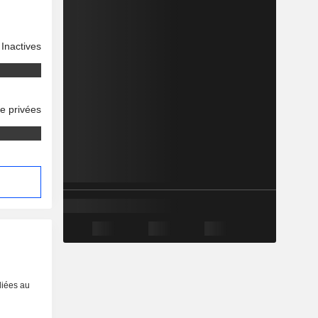
Inactives
se privées
liées au