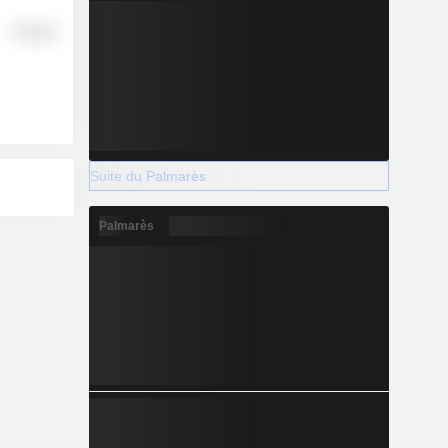
Finance
Suite du Palmarès
Palmarès