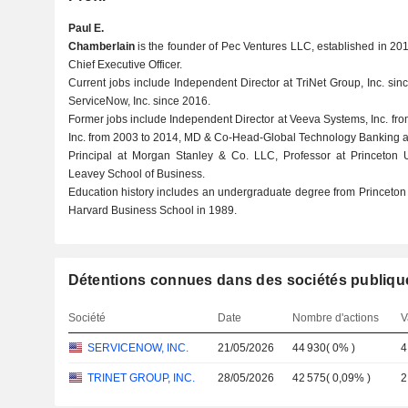
Paul E.
Chamberlain
is the founder of Pec Ventures LLC, established in 2015
Chief Executive Officer.
Current jobs include Independent Director at TriNet Group, Inc. si
ServiceNow, Inc. since 2016.
Former jobs include Independent Director at Veeva Systems, Inc. fro
Inc. from 2003 to 2014, MD & Co-Head-Global Technology Banking a
Principal at Morgan Stanley & Co. LLC, Professor at Princeton Un
Leavey School of Business.
Education history includes an undergraduate degree from Princeton
Harvard Business School in 1989.
Détentions connues dans des sociétés publiqu
Société
Date
Nombre d'actions
V
SERVICENOW, INC.
21/05/2026
44 930
(
0%
)
4
TRINET GROUP, INC.
28/05/2026
42 575
(
0,09%
)
2