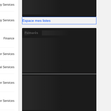
y Services
Espace mes listes
y Services
Palmarès
Finance
r Services
l Services
r Services
r Services