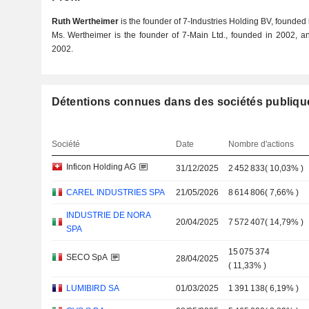
Ruth Wertheimer
is the founder of 7-Industries Holding BV, founded 
Ms. Wertheimer is the founder of 7-Main Ltd., founded in 2002, an
2002.
Détentions connues dans des sociétés publiqu
Société
Date
Nombre d'actions
Inficon Holding AG
31/12/2025
2 452 833
(
10,03%
)
CAREL INDUSTRIES SPA
21/05/2026
8 614 806
(
7,66%
)
INDUSTRIE DE NORA
20/04/2025
7 572 407
(
14,79%
)
SPA
15 075 374
SECO SpA
28/04/2025
(
11,33%
)
LUMIBIRD SA
01/03/2025
1 391 138
(
6,19%
)