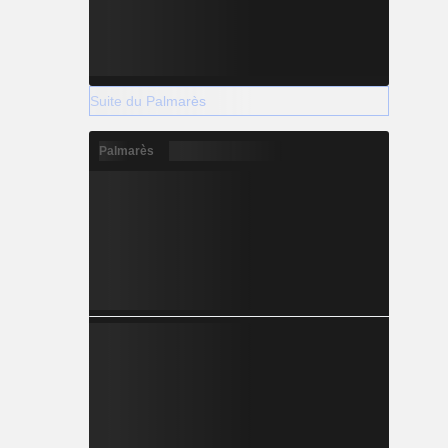
Suite du Palmarès
Palmarès