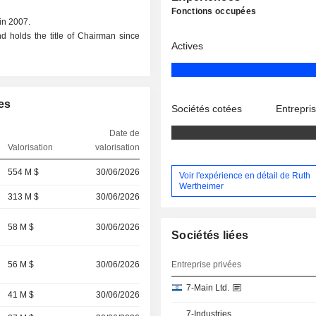
Fonctions occupées
in 2007.
d holds the title of Chairman since
Actives
es
Sociétés cotées
Entrepri
Date de
Valorisation
valorisation
554 M $
30/06/2026
Voir l'expérience en détail de Ruth
Wertheimer
313 M $
30/06/2026
58 M $
30/06/2026
Sociétés liées
56 M $
30/06/2026
Entreprise privées
7-Main Ltd.
41 M $
30/06/2026
7-Industries