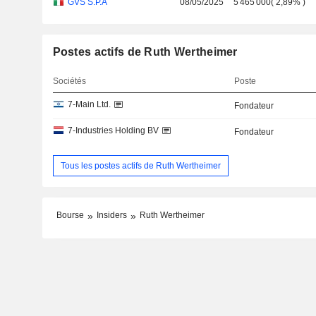
GVS S.P.A
08/05/2025
5 465 000
(
2,89%
)
Postes actifs de Ruth Wertheimer
Sociétés
Poste
7-Main Ltd.
Fondateur
7-Industries Holding BV
Fondateur
Tous les postes actifs de Ruth Wertheimer
Bourse
Insiders
Ruth Wertheimer