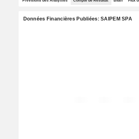
Prévisions des Analystes
Compte de Résultat
Bilan
Flux d
Données Financières Publiées: SAIPEM SPA