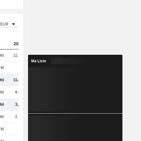
EUR
2023
2024
2025
Md
11,87 Md
14,55 Md
15,5 Md
Ma Liste
 M
7 M
-
6 M
Md
11,88 Md
14,55 Md
15,5 Md
Md
8,06 Md
10,12 Md
10,55 Md
Md
3,82 Md
4,43 Md
4,96 Md
Md
2,91 Md
3,11 Md
3,28 Md
 M
-1 M
5 M
-33 M