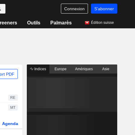
Connexion
S'abonner
reeners
Outils
Palmarès
Édition suisse
Indices
Europe
Amériques
Asie
ort PDF
RE
MT
Agenda
Secteur
Dérivés