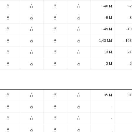
-40 M
-2
-9 M
-8
-49 M
-10
-1,43 Md
-103
13 M
21
-3 M
-6
35 M
31
-
-
-