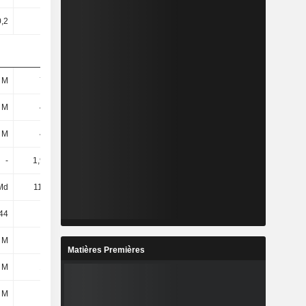
0,2
0,2
0,2
0,2
 M
782 M
1,05 Md
1,14 Md
 M
455 M
656 M
726 M
 M
444 M
647 M
718 M
-
1,95 Md
2,1 Md
2,17 Md
Md
11,9 Md
14,55 Md
15,51 Md
,44
43,94
38,31
39,96
 M
-55 M
31 M
74 M
Matières Premières
 M
136 M
192 M
275 M
 M
81 M
223 M
349 M