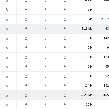
521 M
444
-2 M
-7
2,19 Md
2,06 
-2,16 Md
93
-119 M
-142
6 M
9
-113 M
-133
9 M
-65
89 M
92
-114 M
-152
-2,29 Md
-165
-19 M