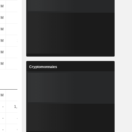
 M
44 M
-23 M
-164 M
 M
20 M
-10 M
22 M
 M
64 M
-33 M
-142 M
 M
244 M
326 M
338 M
 M
42 M
58 M
69 M
 M
28 M
15 M
14 M
Cryptomonnaies
 M
32 M
33 M
36 M
-
1,17 Md
1,05 Md
1,03 Md
-
488 M
493 M
435 M
-
679 M
553 M
593 M