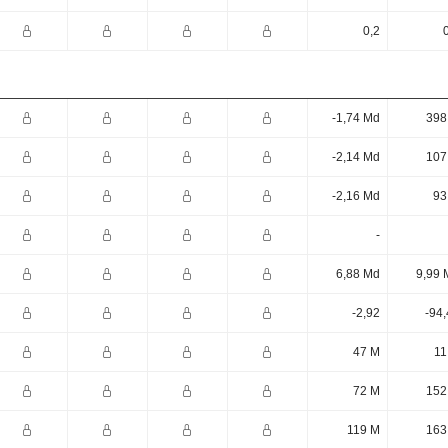
0,2
-1,74 Md
398
-2,14 Md
107
-2,16 Md
93
-
6,88 Md
9,99 
-2,92
-94
47 M
11
72 M
152
119 M
163