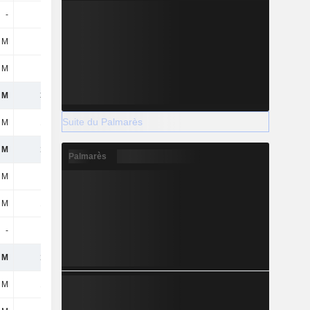
-
-47 M
19 M
22 M
 M
15 M
3 M
4 M
 M
-29 M
-48 M
-49 M
 M
330 M
496 M
518 M
Suite du Palmarès
 M
145 M
190 M
207 M
 M
185 M
306 M
311 M
Palmarès
 M
-6 M
-
-
 M
179 M
306 M
311 M
-
-
-
-
 M
179 M
306 M
311 M
 M
179 M
306 M
311 M