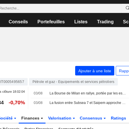
Conseils
Portefeuilles
Listes
Trading
Sc
Ajouter à une liste
Rapp
IT0005495657
Pétrole et gaz - Equipements et services pétroliers
s clôture
18:02:04
03/08
La Bourse de Milan en rallye, portée par les espoirs de paix entre les États-Unis et l'Iran ; Danieli s'envole, Prysmian recule
84
-0,70%
03/08
La fusion entre Subsea 7 et Saipem approche de sa finalisation
Société
Finances
Valorisation
Consensus
Ratings