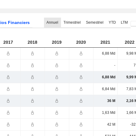
ios Financiers
Annuel
Trimestriel
Semestriel
YTD
LTM
2017
2018
2019
2020
2021
2022
6,88 Md
9,98 
-
7
6,88 Md
9,99 
6,84 Md
7,83 
36 M
2,16 
1,63 Md
1,66 
42 M
-32