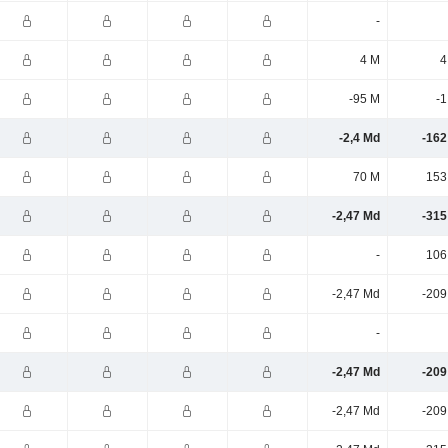
-
4 M
4
-95 M
-1
-2,4 Md
-162
70 M
153
-2,47 Md
-315
-
106
-2,47 Md
-209
-
-2,47 Md
-209
-2,47 Md
-209