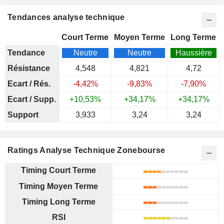
Tendances analyse technique
Court Terme
Moyen Terme
Long Terme
Tendance
Neutre
Neutre
Haussière
Résistance
4,548
4,821
4,72
Ecart / Rés.
-4,42%
-9,83%
-7,90%
Ecart / Supp.
+10,53%
+34,17%
+34,17%
Support
3,933
3,24
3,24
Ratings Analyse Technique Zonebourse
Timing Court Terme
Timing Moyen Terme
Timing Long Terme
RSI