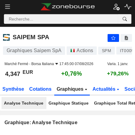
SAIPEM SPA
4,347
€
+0,76%
SAIPEM SPA
Graphiques Saipem SpA
Actions
SPM
IT0005
Marché Fermé -
Borsa Italiana
17:45:00 07/08/2026
Varia. 1 janv.
EUR
+0,76%
4,347
+79,26%
Synthèse
Cotations
Graphiques
Actualités
Soci
Analyse Technique
Graphique Statique
Graphique Total Re
Graphique: Analyse Technique