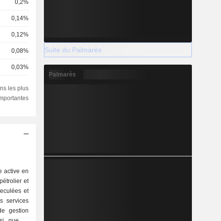
0,2%
0,14%
0,12%
Suite du Palmarès
0,08%
0,03%
Palmarès
0,03%
ns les plus
importantes
0,02%
0,01%
0,01%
e active en
étrolier et
eculées et
s services
de gestion
nsi que la