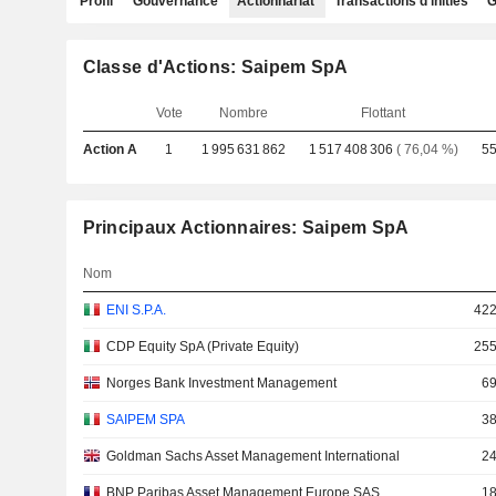
Profil
Gouvernance
Actionnariat
Transactions d'initiés
G
Classe d'Actions: Saipem SpA
Vote
Nombre
Flottant
Action A
1
1 995 631 862
1 517 408 306
( 76,04 %)
55
Principaux Actionnaires: Saipem SpA
Nom
ENI S.P.A.
422
CDP Equity SpA (Private Equity)
255
Norges Bank Investment Management
69
SAIPEM SPA
38
Goldman Sachs Asset Management International
24
BNP Paribas Asset Management Europe SAS
18