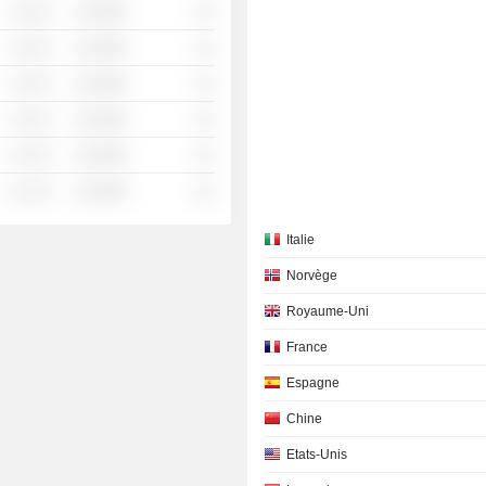
░ ░░░
░░░░%
░░
░ ░░░
░░░░%
░░
░ ░░░
░░░░%
░░
░ ░░░
░░░░%
░░
░ ░░░
░░░░%
░░
░ ░░░
░░░░%
░░
Italie
Norvège
Royaume-Uni
France
Espagne
Chine
Etats-Unis