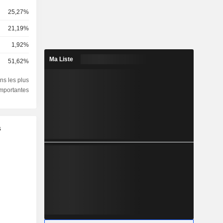
25,27%
21,19%
1,92%
Ma Liste
51,62%
ns les plus
importantes
s