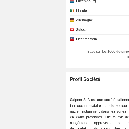
Luxembourg
Irlande
Allemagne
Suisse
Liechtenstein
Canada
Basé sur les 1000 détentio
Danemark
Afrique du Sud
Autriche
Profil Société
Saipem SpA est une société italienn
tant que prestataire dans le secteur p
gazier, notamment dans les zones r
en eaux profondes. Elle fournit de
d'ingénierie, d'approvisionnement, 
de projet et de construction, ai