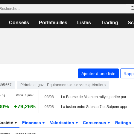
Conseils
Portefeuilles
Listes
Trading
Sc
Ajouter à une liste
Rapp
495657
Pétrole et gaz - Equipements et services pétroliers
. 5j.
Varia. 1 janv.
03/08
La Bourse de Milan en rallye, portée par les espoirs de paix entre les États-Unis et l'Iran ; Danieli s'envole, Prysmian recule
80%
+79,26%
03/08
La fusion entre Subsea 7 et Saipem approche de sa finalisation
Société
Finances
Valorisation
Consensus
Ratings