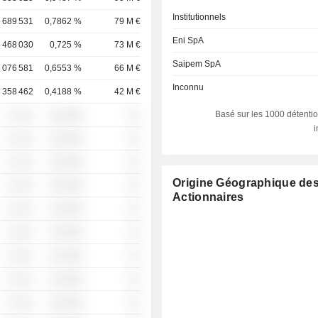
Institutionnels
 689 531
0,7862 %
79 M €
Eni SpA
 468 030
0,725 %
73 M €
Saipem SpA
 076 581
0,6553 %
66 M €
Inconnu
 358 462
0,4188 %
42 M €
Basé sur les 1000 détentio
░ ░░░
░░░░%
░░
░ ░░░
░░░░%
░░
░ ░░░
░░░░%
░░
Origine Géographique de
░ ░░░
░░░░%
░░
Actionnaires
░ ░░░
░░░░%
░░
░ ░░░
░░░░%
░░
░ ░░░
░░░░%
░░
░ ░░░
░░░░%
░░
░ ░░░
░░░░%
░░