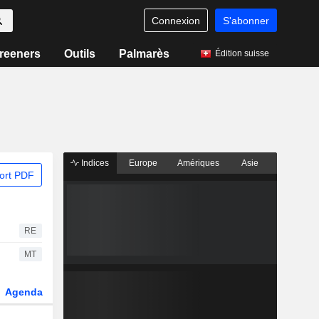
Connexion
S'abonner
reeners
Outils
Palmarès
Édition suisse
Indices
Europe
Amériques
Asie
ort PDF
RE
MT
Agenda
Secteur
Dérivés