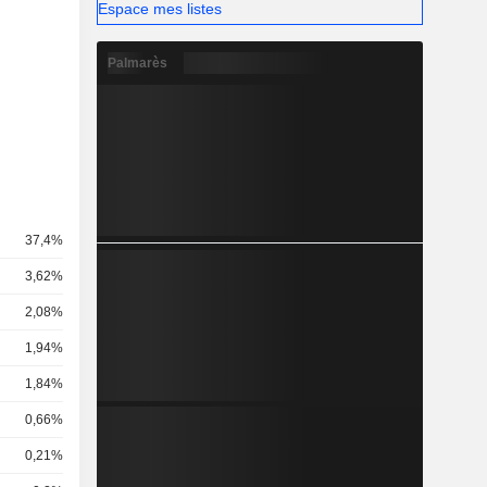
Espace mes listes
Palmarès
37,4%
3,62%
2,08%
1,94%
1,84%
0,66%
0,21%