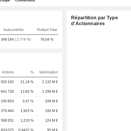
roupe
Connexions
Répartition par Type
d'Actionnaires
Autocontrôle
Flottant Total
 349 164
( 2,774 %)
76,04 %
Actions
%
Valorisation
 920 192
21,19 %
2 132 M €
 841 728
12,82 %
1 290 M €
 245 853
3,47 %
349 M €
 370 464
1,923 %
193 M €
 598 201
1,233 %
124 M €
 833 025
0,9437 %
95 M €